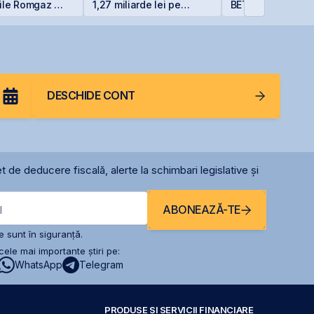
ile Romgaz și
1,27 miliarde lei pe
BET +33% și
rom
Siret
capitalizare reco
DESCHIDE CONT
t de deducere fiscală, alerte la schimbari legislative și
ABONEAZĂ-TE
l
 sunt în siguranță.
ele mai importante știri pe:
WhatsApp
Telegram
PRODUSE ȘI SERVICII FINANCIARE