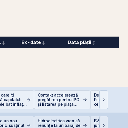
A
Ex-date
Data plății
care îți
Contakt accelerează
De la Caritas la B
ă capitalul:
pregătirea pentru IPO
Psihologia fricii ș
le bat inflația
și listarea pe piața
ce 98,5% dintre 
 −6%)
AeRO a BVB
evită investițiile l
bursă
ge un nou
Hidroelectrica vrea să
BVB încheie prim
oric, susținut
renunțe la un baraj de
jumătate din 202