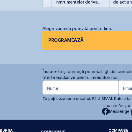
nternațională prin
instrumentelor derivate
de acțiun
eschiderea unei
prin Contrapartea
OMV Pet
iliale în Italia
Centrală la final de
2026 sau începutul lui
2027
Alege varianta potrivită pentru tine:
PROGRAMEAZĂ
Înscrie-te și primești pe email: ghidul comple
oferte exclusive pentru investitori noi.
Nume
Emai
Te poți dezabona oricând. Fără SPAM. Datele tale
sau urmărește c
Messenger
A BURSA
COMPANIE
COMISIOANE