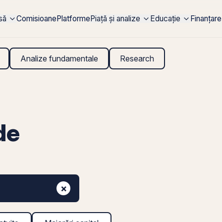
rsă
Comisioane
Platforme
Piață și analize
Educație
Finanțare
Analize fundamentale
Research
de
×