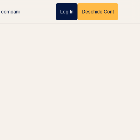
 companii
Log In
Deschide Cont