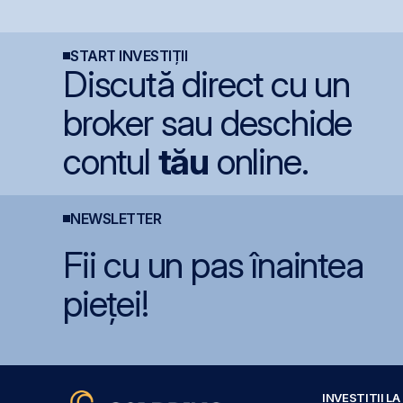
un avans de 30,8% de
euro/acțiune
i
la începutul anului
d
f
START INVESTIȚII
Discută direct cu un
broker sau deschide
contul
tău
online.
NEWSLETTER
Fii cu un pas înaintea
pieței!
INVESTIȚII L