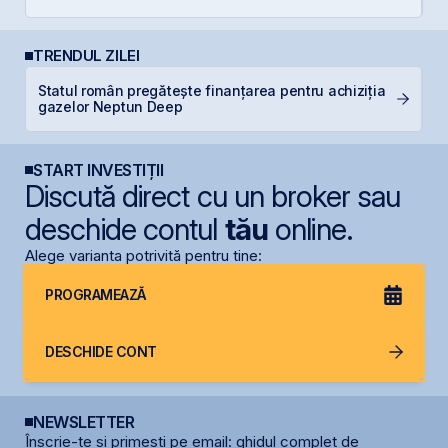
TRENDUL ZILEI
Statul român pregătește finanțarea pentru achiziția
B
gazelor Neptun Deep
a
START INVESTIȚII
Discută direct cu un broker sau
deschide contul
tău
online.
Alege varianta potrivită pentru tine:
PROGRAMEAZĂ
DESCHIDE CONT
NEWSLETTER
Înscrie-te și primești pe email: ghidul complet de