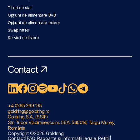
Titluri de stat
Opțiuni de alimentare BVB
Opțiuni de alimentare extern
Swap rates
Servicii de listare
Contact
+4 0265 269 195
goldring@goldring.ro
Goldring S.A. (SSIF)
Str. Tudor Vladimirescu nr. 56A, 540014, Târgu Mureș,
România
Copyright ©2026 Goldring
Contact
|
FAQ
|
Rapoarte și informații legale
|
Petiții
|