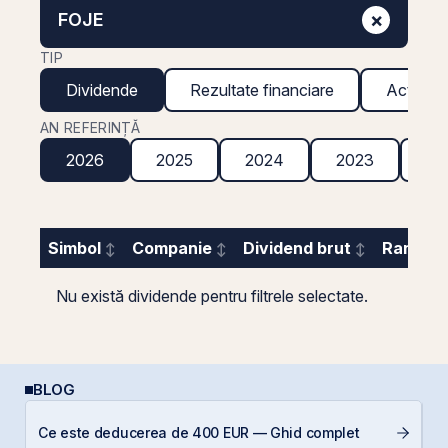
×
FOJE
TIP
Dividende
Rezultate financiare
Acțiuni g
AN REFERINȚĂ
2026
2025
2024
2023
20
Simbol
Companie
Dividend brut
Randame
Nu există dividende pentru filtrele selectate.
BLOG
Ce este deducerea de 400 EUR — Ghid complet
D