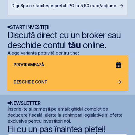
P
Digi Spain stabilește prețul IPO la 5,60 euro/acțiune
Ir
START INVESTIȚII
Discută direct cu un broker sau
deschide contul
tău
online.
Alege varianta potrivită pentru tine:
PROGRAMEAZĂ
DESCHIDE CONT
NEWSLETTER
Înscrie-te și primești pe email: ghidul complet de
deducere fiscală, alerte la schimbari legislative și oferte
exclusive pentru investitori noi.
Fii cu un pas înaintea pieței!