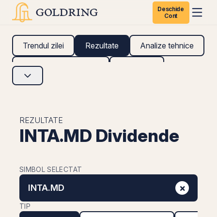
Deschide
Cont
Trendul zilei
Rezultate
Analize tehnice
Analize fundamentale
Research
REZULTATE
INTA.MD Dividende
SIMBOL SELECTAT
×
INTA.MD
TIP