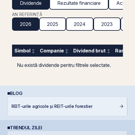
Dividende
Rezultate financiare
Acțiuni g
AN REFERINȚĂ
2026
2025
2024
2023
20
Simbol
Companie
Dividend brut
Randame
Nu există dividende pentru filtrele selectate.
BLOG
L
REIT-urile agricole și REIT-urile forestier
S
TRENDUL ZILEI