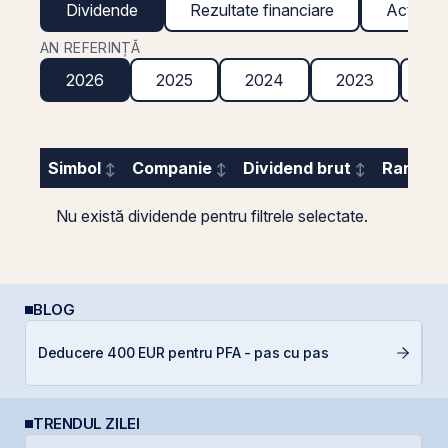
Dividende
Rezultate financiare
Acțiuni g
AN REFERINȚĂ
2026
2025
2024
2023
20
Simbol
Companie
Dividend brut
Randame
Nu există dividende pentru filtrele selectate.
BLOG
D
Deducere 400 EUR pentru PFA - pas cu pas
Ar
TRENDUL ZILEI