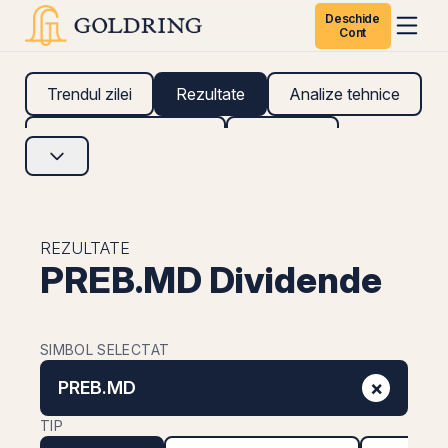
Deschide
Cont
Trendul zilei
Rezultate
Analize tehnice
Analize fundamentale
Research
REZULTATE
PREB.MD Dividende
SIMBOL SELECTAT
×
PREB.MD
TIP