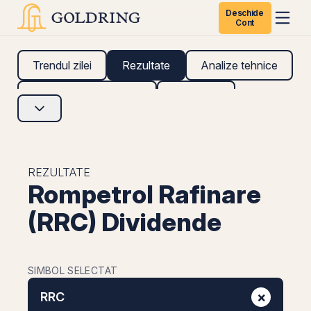
Deschide
Cont
Trendul zilei
Rezultate
Analize tehnice
Analize fundamentale
Research
REZULTATE
Rompetrol Rafinare
(RRC) Dividende
SIMBOL SELECTAT
×
RRC