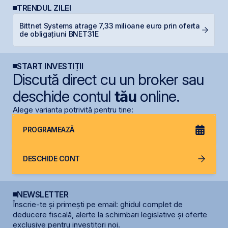
TRENDUL ZILEI
Bittnet Systems atrage 7,33 milioane euro prin oferta
B
de obligațiuni BNET31E
a
START INVESTIȚII
Discută direct cu un broker sau
deschide contul
tău
online.
Alege varianta potrivită pentru tine:
PROGRAMEAZĂ
DESCHIDE CONT
NEWSLETTER
Înscrie-te și primești pe email: ghidul complet de
deducere fiscală, alerte la schimbari legislative și oferte
exclusive pentru investitori noi.