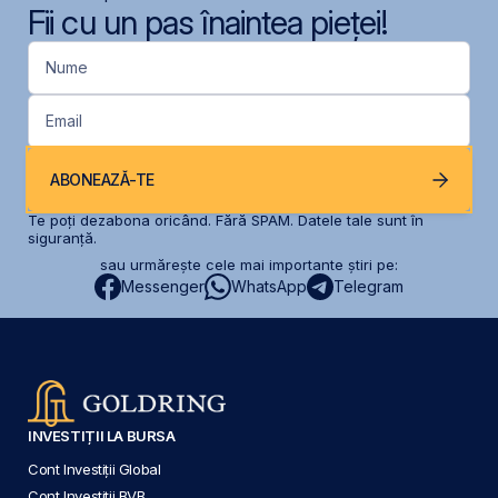
Fii cu un pas înaintea pieței!
Nume
Email
ABONEAZĂ-TE
Te poți dezabona oricând. Fără SPAM. Datele tale sunt în
siguranță.
sau urmărește cele mai importante știri pe:
Messenger
WhatsApp
Telegram
INVESTIȚII LA BURSA
Cont Investiții Global
Cont Investiții BVB