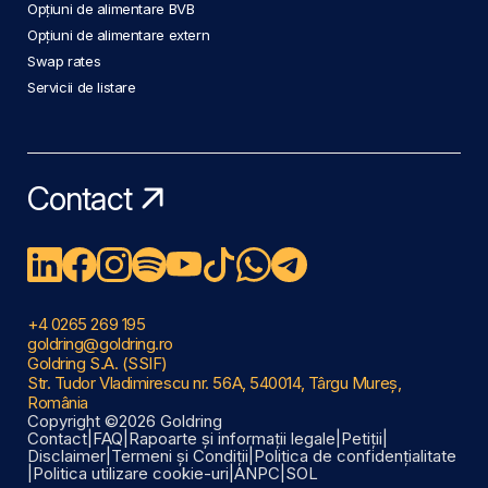
Opțiuni de alimentare BVB
Opțiuni de alimentare extern
Swap rates
Servicii de listare
Contact
+4 0265 269 195
goldring@goldring.ro
Goldring S.A. (SSIF)
Str. Tudor Vladimirescu nr. 56A, 540014, Târgu Mureș,
România
Copyright ©2026 Goldring
Contact
|
FAQ
|
Rapoarte și informații legale
|
Petiții
|
Disclaimer
|
Termeni și Condiții
|
Politica de confidențialitate
|
Politica utilizare cookie-uri
|
ANPC
|
SOL