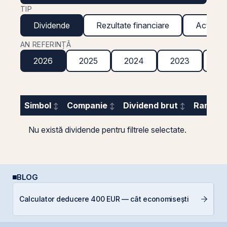
TIP
Dividende
Rezultate financiare
Acțiuni g
AN REFERINȚĂ
2026
2025
2024
2023
20
Simbol
Companie
Dividend brut
Randame
Nu există dividende pentru filtrele selectate.
BLOG
C
Calculator deducere 400 EUR — cât economisești
in