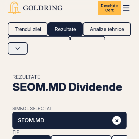
Deschide
Cont
Trendul zilei
Rezultate
Analize tehnice
Analize fundamentale
Research
REZULTATE
SEOM.MD Dividende
SIMBOL SELECTAT
×
SEOM.MD
TIP