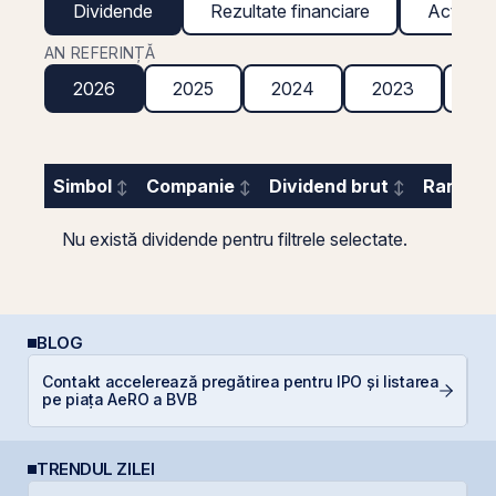
Dividende
Rezultate financiare
Acțiuni g
AN REFERINȚĂ
2026
2025
2024
2023
20
Simbol
Companie
Dividend brut
Randame
Nu există dividende pentru filtrele selectate.
BLOG
Contakt accelerează pregătirea pentru IPO și listarea
In
pe piața AeRO a BVB
TRENDUL ZILEI