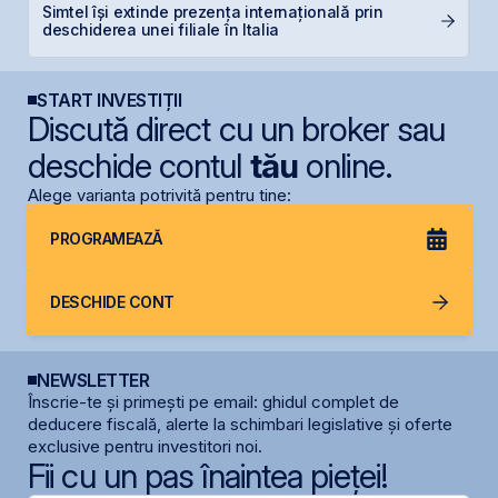
Simtel își extinde prezența internațională prin
S
deschiderea unei filiale în Italia
pe
START INVESTIȚII
Discută direct cu un broker sau
deschide contul
tău
online.
Alege varianta potrivită pentru tine:
PROGRAMEAZĂ
DESCHIDE CONT
NEWSLETTER
Înscrie-te și primești pe email: ghidul complet de
deducere fiscală, alerte la schimbari legislative și oferte
exclusive pentru investitori noi.
Fii cu un pas înaintea pieței!