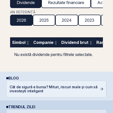
Dividende
Rezultate financiare
Acțiuni g
AN REFERINȚĂ
2026
2025
2024
2023
20
Simbol
Companie
Dividend brut
Randame
Nu există dividende pentru filtrele selectate.
BLOG
Cât de sigură e bursa? Mituri, riscuri reale și cum să
L
investești inteligent
S
TRENDUL ZILEI