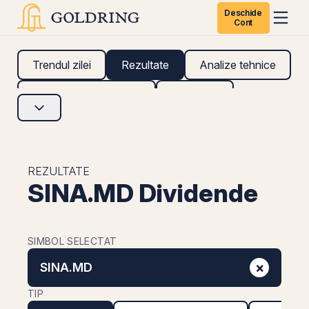
Deschide
Cont
Trendul zilei
Rezultate
Analize tehnice
Analize fundamentale
Research
REZULTATE
SINA.MD Dividende
SIMBOL SELECTAT
×
SINA.MD
TIP