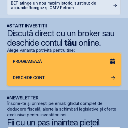
BET atinge un nou maxim istoric, susținut de
B
acțiunile Romgaz și OMV Petrom
B
START INVESTIȚII
Discută direct cu un broker sau
deschide contul
tău
online.
Alege varianta potrivită pentru tine:
PROGRAMEAZĂ
DESCHIDE CONT
NEWSLETTER
Înscrie-te și primești pe email: ghidul complet de
deducere fiscală, alerte la schimbari legislative și oferte
exclusive pentru investitori noi.
Fii cu un pas înaintea pieței!