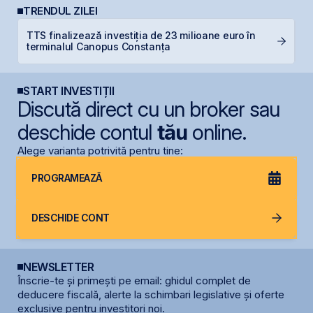
TRENDUL ZILEI
L
TTS finalizează investiția de 23 milioane euro în
M
terminalul Canopus Constanța
R
START INVESTIȚII
Discută direct cu un broker sau
deschide contul
tău
online.
Alege varianta potrivită pentru tine:
PROGRAMEAZĂ
DESCHIDE CONT
NEWSLETTER
Înscrie-te și primești pe email: ghidul complet de
deducere fiscală, alerte la schimbari legislative și oferte
exclusive pentru investitori noi.