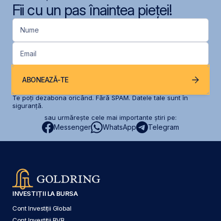
Fii cu un pas înaintea pieței!
Nume
Email
ABONEAZĂ-TE
Te poți dezabona oricând. Fără SPAM. Datele tale sunt în
siguranță.
sau urmărește cele mai importante știri pe:
Messenger
WhatsApp
Telegram
INVESTIȚII LA BURSA
Cont Investiții Global
Cont Investiții BVB