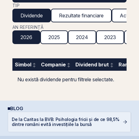
TIP
Dividende
Rezultate financiare
Acțiuni g
AN REFERINȚĂ
2026
2025
2024
2023
20
Simbol
Companie
Dividend brut
Randame
Nu există dividende pentru filtrele selectate.
BLOG
De la Caritas la BVB: Psihologia fricii și de ce 98,5%
D
dintre români evită investițiile la bursă
b