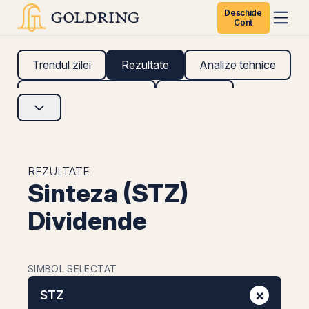
Deschide
Cont
Trendul zilei
Rezultate
Analize tehnice
Analize fundamentale
Research
REZULTATE
Sinteza (STZ)
Dividende
SIMBOL SELECTAT
×
STZ