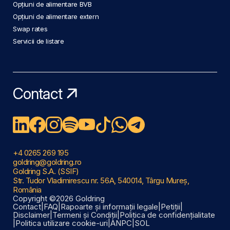
Opțiuni de alimentare BVB
Opțiuni de alimentare extern
Swap rates
Servicii de listare
Contact
+4 0265 269 195
goldring@goldring.ro
Goldring S.A. (SSIF)
Str. Tudor Vladimirescu nr. 56A, 540014, Târgu Mureș,
România
Copyright ©2026 Goldring
Contact
|
FAQ
|
Rapoarte și informații legale
|
Petiții
|
Disclaimer
|
Termeni și Condiții
|
Politica de confidențialitate
|
Politica utilizare cookie-uri
|
ANPC
|
SOL