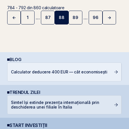
784 - 792 din 860 calculatoare
…
…
←
1
87
88
89
96
→
Pagina anterioară
Pagina u
BLOG
C
Calculator deducere 400 EUR — cât economisești
a
TRENDUL ZILEI
Simtel își extinde prezența internațională prin
G
deschiderea unei filiale în Italia
START INVESTIȚII