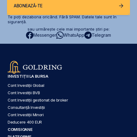
ABONEAZĂ-TE
Te poți dezabona oricând. Fără SPAM. Datele tale sunt în
siguranță.
sau urmărește cele mai importante știri pe:
Messenger
WhatsApp
Telegram
INVESTIȚII LA BURSA
Cont Investiții Global
Cont Investiții BVB
Cont Investiții gestionat de broker
Consultanță Investiții
Cont Investiții Minori
Deducere 400 EUR
COMISIOANE
PLATFORME