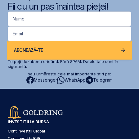
Fii cu un pas înaintea pieței!
Nume
Email
ABONEAZĂ-TE
Te poți dezabona oricând. Fără SPAM. Datele tale sunt în
siguranță.
sau urmărește cele mai importante știri pe:
Messenger
WhatsApp
Telegram
INVESTIȚII LA BURSA
Cont Investiții Global
Cont Investiții BVB