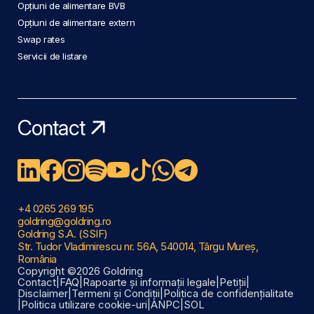
Opțiuni de alimentare BVB
Opțiuni de alimentare extern
Swap rates
Servicii de listare
Contact
+4 0265 269 195
goldring@goldring.ro
Goldring S.A. (SSIF)
Str. Tudor Vladimirescu nr. 56A, 540014, Târgu Mureș,
România
Copyright ©2026 Goldring
Contact
|
FAQ
|
Rapoarte și informații legale
|
Petiții
|
Disclaimer
|
Termeni și Condiții
|
Politica de confidențialitate
|
Politica utilizare cookie-uri
|
ANPC
|
SOL