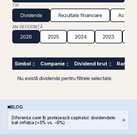
TIP
Dividende
Rezultate financiare
Acțiuni g
AN REFERINȚĂ
2026
2025
2024
2023
20
Simbol
Companie
Dividend brut
Randame
Nu există dividende pentru filtrele selectate.
BLOG
Diferența care îți protejează capitalul: dividendele
R
bat inflația (+5% vs. −6%)
s