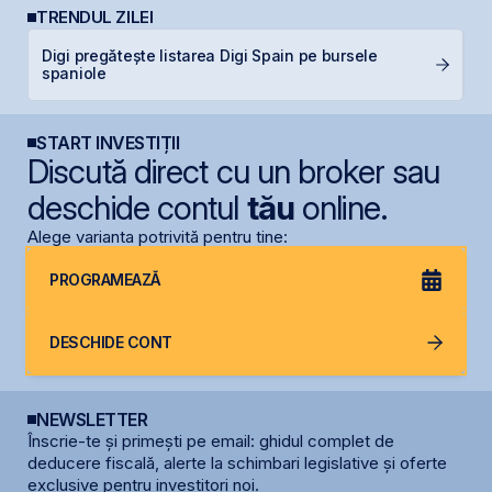
TRENDUL ZILEI
Digi pregătește listarea Digi Spain pe bursele
B
spaniole
d
START INVESTIȚII
Discută direct cu un broker sau
deschide contul
tău
online.
Alege varianta potrivită pentru tine:
PROGRAMEAZĂ
DESCHIDE CONT
NEWSLETTER
Înscrie-te și primești pe email: ghidul complet de
deducere fiscală, alerte la schimbari legislative și oferte
exclusive pentru investitori noi.