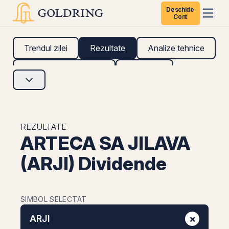
Deschide
Cont
Trendul zilei
Rezultate
Analize tehnice
Analize fundamentale
Research
REZULTATE
ARTECA SA JILAVA
(ARJI) Dividende
SIMBOL SELECTAT
×
ARJI