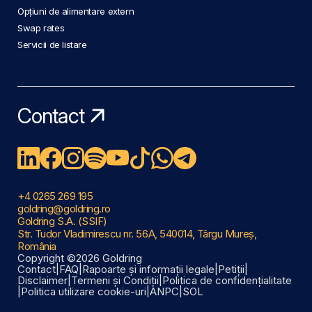
Opțiuni de alimentare extern
Swap rates
Servicii de listare
Contact
+4 0265 269 195
goldring@goldring.ro
Goldring S.A. (SSIF)
Str. Tudor Vladimirescu nr. 56A, 540014, Târgu Mureș,
România
Copyright ©2026 Goldring
Contact
|
FAQ
|
Rapoarte și informații legale
|
Petiții
|
Disclaimer
|
Termeni și Condiții
|
Politica de confidențialitate
|
Politica utilizare cookie-uri
|
ANPC
|
SOL