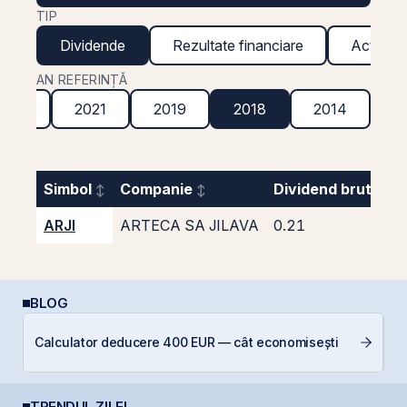
TIP
Dividende
Rezultate financiare
Acțiuni g
AN REFERINȚĂ
2022
2021
2019
2018
2014
Simbol
Companie
Dividend brut
ARJI
ARTECA SA JILAVA
0.21
BLOG
P
Calculator deducere 400 EUR — cât economisești
a
c
TRENDUL ZILEI