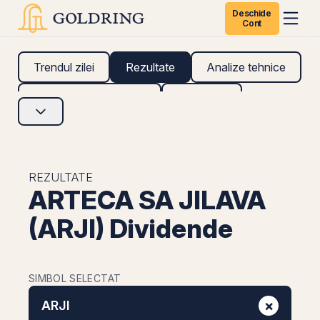
Deschide
Cont
Trendul zilei
Rezultate
Analize tehnice
Analize fundamentale
Research
REZULTATE
ARTECA SA JILAVA
(ARJI) Dividende
SIMBOL SELECTAT
×
ARJI