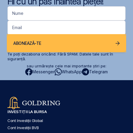
Fii cu un pas înaintea pieței!
Nume
Email
ABONEAZĂ-TE
Te poți dezabona oricând. Fără SPAM. Datele tale sunt în
siguranță.
sau urmărește cele mai importante știri pe:
Messenger
WhatsApp
Telegram
INVESTIȚII LA BURSA
Cont Investiții Global
Cont Investiții BVB