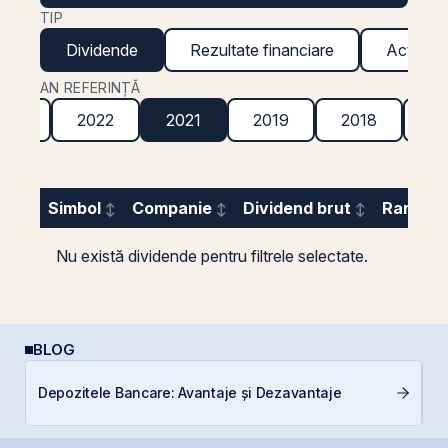
TIP
Dividende
Rezultate financiare
Acțiuni g
AN REFERINȚĂ
023
2022
2021
2019
2018
20
Simbol
Companie
Dividend brut
Randame
Nu există dividende pentru filtrele selectate.
BLOG
RE
Depozitele Bancare: Avantaje și Dezavantaje
di