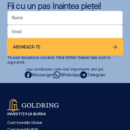
Fii cu un pas înaintea pieței!
Nume
Email
ABONEAZĂ-TE
Te poți dezabona oricând. Fără SPAM. Datele tale sunt în
siguranță.
sau urmărește cele mai importante știri pe:
Messenger
WhatsApp
Telegram
INVESTIȚII LA BURSA
Cont Investiții Global
Cont Investiții BVB