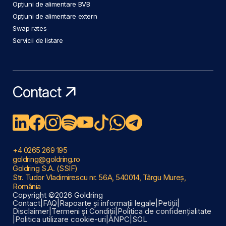
Opțiuni de alimentare BVB
Opțiuni de alimentare extern
Swap rates
Servicii de listare
Contact
+4 0265 269 195
goldring@goldring.ro
Goldring S.A. (SSIF)
Str. Tudor Vladimirescu nr. 56A, 540014, Târgu Mureș,
România
Copyright ©2026 Goldring
Contact
|
FAQ
|
Rapoarte și informații legale
|
Petiții
|
Disclaimer
|
Termeni și Condiții
|
Politica de confidențialitate
|
Politica utilizare cookie-uri
|
ANPC
|
SOL