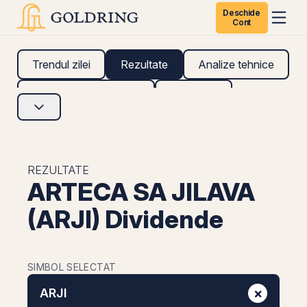
Deschide
Cont
Trendul zilei
Rezultate
Analize tehnice
Analize fundamentale
Research
REZULTATE
ARTECA SA JILAVA
(ARJI) Dividende
SIMBOL SELECTAT
×
ARJI