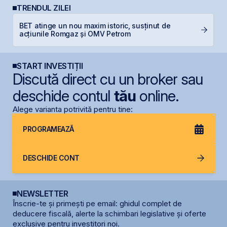
TRENDUL ZILEI
BET atinge un nou maxim istoric, susținut de
B
acțiunile Romgaz și OMV Petrom
B
START INVESTIȚII
Discută direct cu un broker sau
deschide contul
tău
online.
Alege varianta potrivită pentru tine:
PROGRAMEAZĂ
DESCHIDE CONT
NEWSLETTER
Înscrie-te și primești pe email: ghidul complet de
deducere fiscală, alerte la schimbari legislative și oferte
exclusive pentru investitori noi.