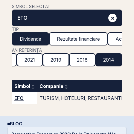
SIMBOL SELECTAT
×
EFO
TIP
Dividende
Rezultate financiare
Acțiuni g
AN REFERINȚĂ
2022
2021
2019
2018
2014
Simbol
Companie
EFO
TURISM, HOTELURI, RESTAURANTE MA
BLOG
P