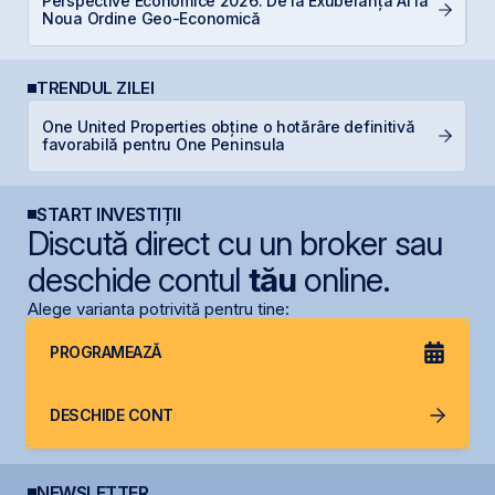
Perspective Economice 2026: De la Exuberanța AI la
a
Noua Ordine Geo-Economică
s
TRENDUL ZILEI
L
One United Properties obține o hotărâre definitivă
M
favorabilă pentru One Peninsula
R
START INVESTIȚII
Discută direct cu un broker sau
deschide contul
tău
online.
Alege varianta potrivită pentru tine:
PROGRAMEAZĂ
DESCHIDE CONT
NEWSLETTER