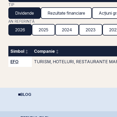
TIP
Dividende
Rezultate financiare
Acțiuni gr
AN REFERINȚĂ
2026
2025
2024
2023
202
Simbol
Companie
EFO
TURISM, HOTELURI, RESTAURANTE MA
BLOG
REIT-urile industriale –
Puterea retail-ului:
R
o supapă pentru piață
Discount-ul IPO-ului
s
?!
Cris-Tim atrage
i
subscrieri de peste 2
e
ori mai mari față de
c
capitalizarea estimată
r