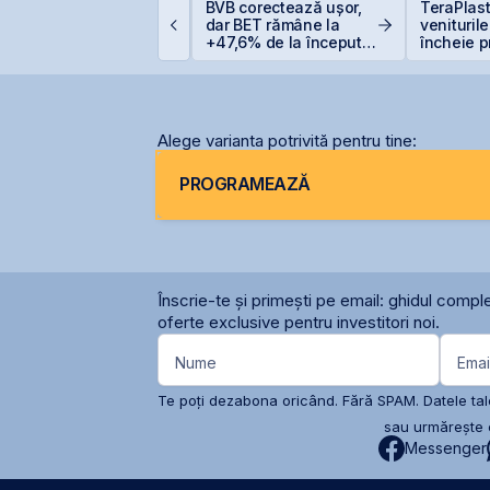
ittnet lansează oferta
BVB corectează ușor,
TeraPlast
ublică pentru
dar BET rămâne la
venituril
bligațiunile BNET31E
+47,6% de la începutul
încheie p
anului
semestru 
de 4 mili
Alege varianta potrivită pentru tine:
PROGRAMEAZĂ
Înscrie-te și primești pe email: ghidul comple
oferte exclusive pentru investitori noi.
Nume
Emai
Te poți dezabona oricând. Fără SPAM. Datele tale
sau urmărește c
Messenger