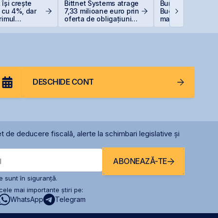
 își crește
Bittnet Systems atrage
Bursa de Valori
e cu 4%, dar
7,33 milioane euro prin
București devine
rimul
oferta de obligațiuni
mai performantă 
cu o pierdere
BNET31E
din lume
oane de lei
DESCHIDE CONT
t de deducere fiscală, alerte la schimbari legislative și
ABONEAZĂ-TE
l
 sunt în siguranță.
ele mai importante știri pe:
WhatsApp
Telegram