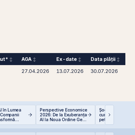
ut*
AGA
Ex-date
Data plății
27.04.2026
13.07.2026
30.07.2026
 AI în Lumea
Perspective Economice
Șocurile petrolier
 Companii
2026: De la Exuberanța
cum afectează pr
nsformă
AI la Noua Ordine Geo-
petrolului Bursa 
e
Economică
Valori București