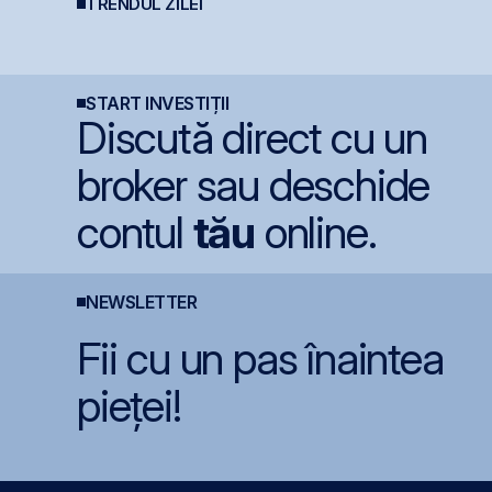
TRENDUL ZILEI
Statul român
B
a companiei
Graffiti Plus debutează
pregătește finanțarea
p
astăzi pe piața AeRO
pentru achiziția
o
gazelor Neptun Deep
START INVESTIȚII
Discută direct cu un
broker sau deschide
contul
tău
online.
NEWSLETTER
Fii cu un pas înaintea
pieței!