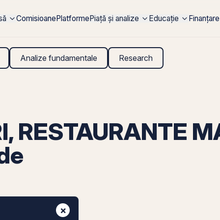
rsă
Comisioane
Platforme
Piață și analize
Educație
Finanțare
Analize fundamentale
Research
RI, RESTAURANTE 
nde
×