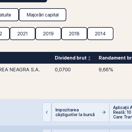
atuite
Majorări capital
2
2021
2019
2018
2014
Dividend brut
Randament br
REA NEAGRA S.A.
0,0700
9,66%
omânia, campioană la
Aplicații
Impozitarea
cumpiri în UE: Cum
Reală: 10
câștigurilor la bursă
nflația de 8,4%
Care Tra
rodează bugetul și
Industriil
are sunt soluțiile
eale pentru români