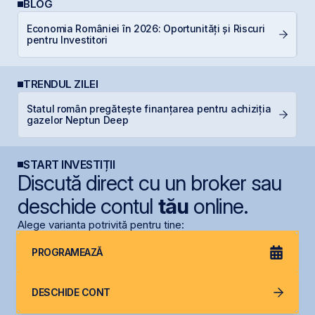
BLOG
P
Economia României în 2026: Oportunități și Riscuri
a
pentru Investitori
c
TRENDUL ZILEI
Statul român pregătește finanțarea pentru achiziția
R
gazelor Neptun Deep
p
START INVESTIȚII
Discută direct cu un broker sau
deschide contul
tău
online.
Alege varianta potrivită pentru tine:
PROGRAMEAZĂ
DESCHIDE CONT