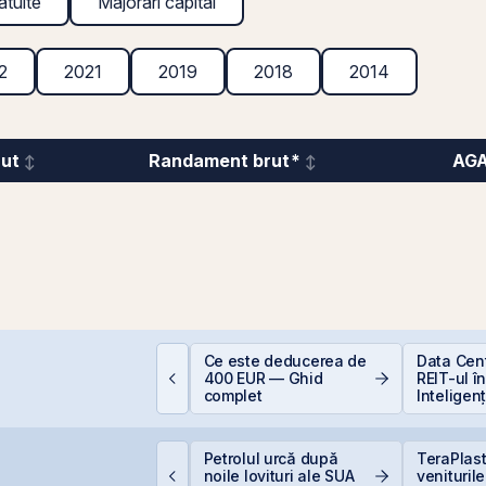
atuite
Majorări capital
2
2021
2019
2018
2014
rut
Randament brut*
AG
iferența care îți
Ce este deducerea de
Data Cen
rotejează capitalul:
400 EUR — Ghid
REIT-ul î
ividendele bat inflația
complet
Inteligenț
+5% vs. −6%)
VB corectează ușor,
Petrolul urcă după
TeraPlast
ar BET rămâne la
noile lovituri ale SUA
venituril