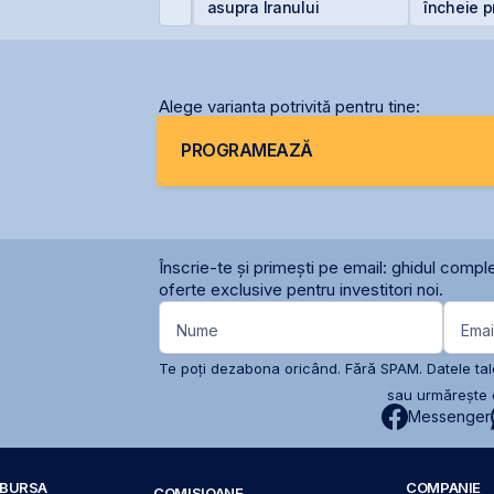
47,6% de la începutul
asupra Iranului
încheie p
nului
semestru 
de 4 mili
Alege varianta potrivită pentru tine:
PROGRAMEAZĂ
Înscrie-te și primești pe email: ghidul comple
oferte exclusive pentru investitori noi.
Nume
Emai
Te poți dezabona oricând. Fără SPAM. Datele tale
sau urmărește c
Messenger
A BURSA
COMPANIE
COMISIOANE