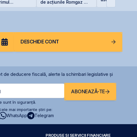
rimul
de acțiunile Romgaz și
cu o pierdere
OMV Petrom
oane de lei
DESCHIDE CONT
t de deducere fiscală, alerte la schimbari legislative și
ABONEAZĂ-TE
l
 sunt în siguranță.
ele mai importante știri pe:
WhatsApp
Telegram
PRODUSE ȘI SERVICII FINANCIARE