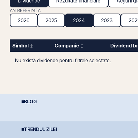
Dividende
Rezultate financiare
Acțiuni gr
AN REFERINȚĂ
2026
2025
2024
2023
202
Simbol
Companie
Dividend b
Nu există dividende pentru filtrele selectate.
BLOG
România, campioană la
REIT-urile de
D
scumpiri în UE: Cum
infrastructură din
p
inflația de 8,4%
China - să copiem de
d
erodează bugetul și
la cel ce copiază?!
(
care sunt soluțiile
reale pentru români
TRENDUL ZILEI
TTS finalizează
BERD vinde 1% din
B
investiția de 23
Banca Transilvania și
d