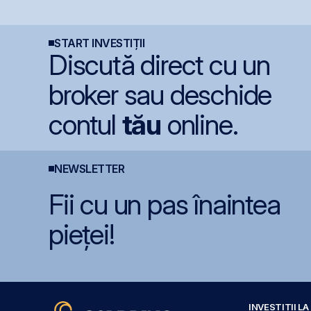
te
milioane euro în
coboară sub pragul de
+
terminalul Canopus
5%
a
Constanța
i
START INVESTIȚII
Discută direct cu un
broker sau deschide
contul
tău
online.
NEWSLETTER
Fii cu un pas înaintea
pieței!
INVESTIȚII L