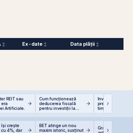
A
Ex-date
Data plății
ter REIT sau
Cum funcționează
Investiții la 50+ a
n era
deducerea fiscală
prea târziu sau ab
ei Artificiale.
pentru investiții la
timp?
bursă
 își crește
BET atinge un nou
Graffiti Plus deb
e cu 4%, dar
maxim istoric, susținut
astăzi pe piața 