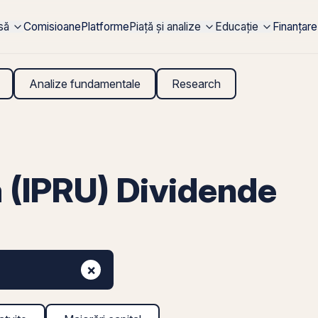
rsă
Comisioane
Platforme
Piață și analize
Educație
Finanțare
Analize fundamentale
Research
 (IPRU) Dividende
×