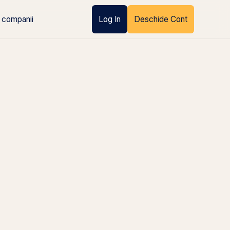
 companii
Log In
Deschide Cont