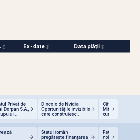
A
Ex-date
Data plății
ul Privat de
Dincolo de Nvidia:
Cât de sigură e b
ni Derpan S.A.,
Oportunitățile invizibile
Mituri, riscuri real
rupului
care construiesc
cum să investești
oods Snacks,
viitorul AI
inteligent
at și
scris
mează
Statul român
Petrolul urcă dup
pregătește finanțarea
noile lovituri ale