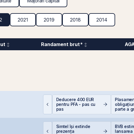
atuite
Majorări capital
2
2021
2019
2018
2014
rut
Randament brut*
AG
omânia, campioană la
Deducere 400 EUR
Plasament
cumpiri în UE: Cum
pentru PFA - pas cu
obligațiu
nflația de 8,4%
pas
parte a g
rodează bugetul și
Golden F
are sunt soluțiile
supliment
eale pentru români
suprasub
uclearelectrica
Simtel își extinde
BVB esti
prește controlat
prezența
lansarea