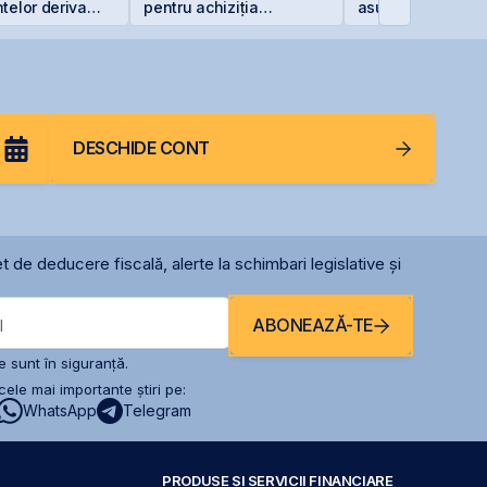
telor derivate
pentru achiziția
asupra Iranului
rapartea
gazelor Neptun Deep
la final de
începutul lui
DESCHIDE CONT
t de deducere fiscală, alerte la schimbari legislative și
ABONEAZĂ-TE
l
 sunt în siguranță.
ele mai importante știri pe:
WhatsApp
Telegram
PRODUSE ȘI SERVICII FINANCIARE