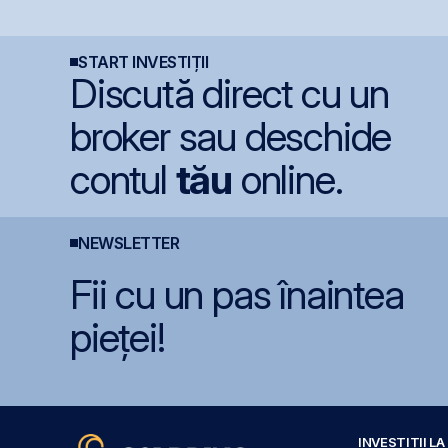
Aerostar și MarcTel
integral din cauza
U
pentru mentenanța
secetei
C
radarelor AN/TPQ-53 în
n
România
START INVESTIȚII
Discută direct cu un
broker sau deschide
contul
tău
online.
NEWSLETTER
Fii cu un pas înaintea
pieței!
INVESTIȚII L