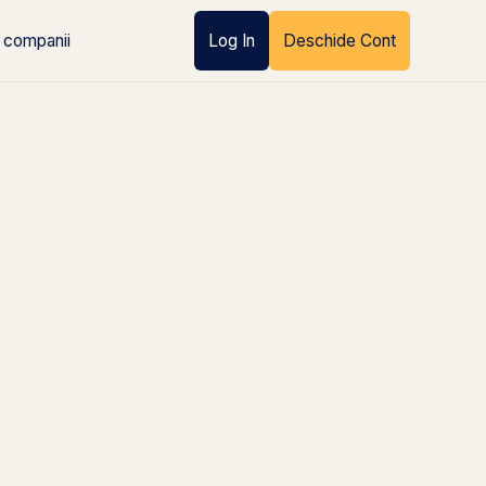
 companii
Log In
Deschide Cont