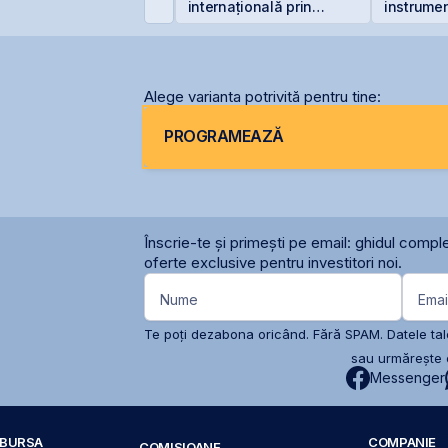
nitatea 1 de la
internațională prin
instrumen
ernavodă din cauza
deschiderea unei
prin Cont
ivelului Dunării
filiale în Italia
Centrală 
2026 sau 
2027
Alege varianta potrivită pentru tine:
PROGRAMEAZĂ
Înscrie-te și primești pe email: ghidul comple
oferte exclusive pentru investitori noi.
Nume
Emai
Te poți dezabona oricând. Fără SPAM. Datele tale
sau urmărește c
Messenger
A BURSA
COMPANIE
COMISIOANE