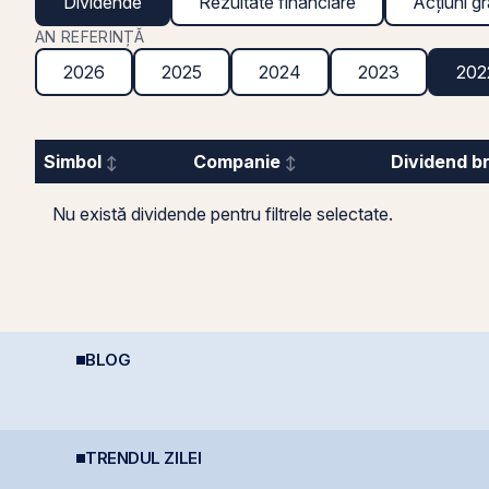
Dividende
Rezultate financiare
Acțiuni gr
AN REFERINȚĂ
2026
2025
2024
2023
202
Simbol
Companie
Dividend b
Nu există dividende pentru filtrele selectate.
BLOG
R
REIT-urile agricole și
Cum deschizi cont la
a
s
REIT-urile forestier
bursă în 10 minute
i
e
c
r
TRENDUL ZILEI
Lockheed Martin
Producția centralei de
N
extinde cooperarea cu
la Cernavodă, oprită
o