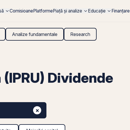
rsă
Comisioane
Platforme
Piață și analize
Educație
Finanțare
Analize fundamentale
Research
 (IPRU) Dividende
×