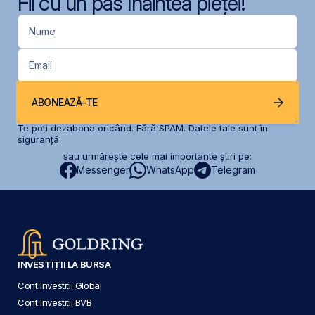
Fii cu un pas înaintea pieței!
Nume
Email
ABONEAZĂ-TE
Te poți dezabona oricând. Fără SPAM. Datele tale sunt în
siguranță.
sau urmărește cele mai importante știri pe:
Messenger
WhatsApp
Telegram
INVESTIȚII LA BURSA
Cont Investiții Global
Cont Investiții BVB