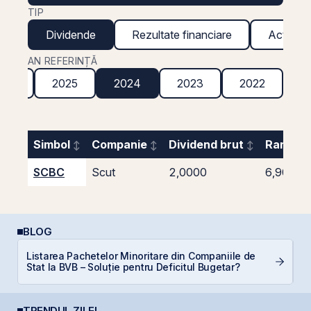
TIP
Dividende
Rezultate financiare
Acțiuni g
AN REFERINȚĂ
026
2025
2024
2023
2022
2
Simbol
Companie
Dividend brut
Randame
SCBC
Scut
2,0000
6,90%
BLOG
Listarea Pachetelor Minoritare din Companiile de
C
Stat la BVB – Soluție pentru Deficitul Bugetar?
TRENDUL ZILEI