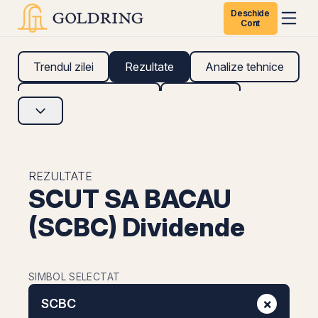
Deschide
Cont
Trendul zilei
Rezultate
Analize tehnice
Analize fundamentale
Research
REZULTATE
SCUT SA BACAU
(SCBC) Dividende
SIMBOL SELECTAT
×
SCBC