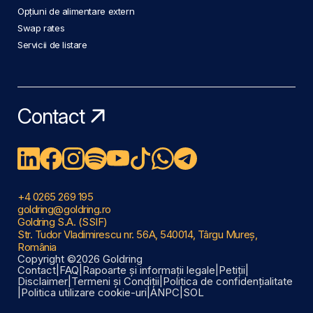
Opțiuni de alimentare extern
Swap rates
Servicii de listare
Contact
+4 0265 269 195
goldring@goldring.ro
Goldring S.A. (SSIF)
Str. Tudor Vladimirescu nr. 56A, 540014, Târgu Mureș,
România
Copyright ©2026 Goldring
Contact
|
FAQ
|
Rapoarte și informații legale
|
Petiții
|
Disclaimer
|
Termeni și Condiții
|
Politica de confidențialitate
|
Politica utilizare cookie-uri
|
ANPC
|
SOL