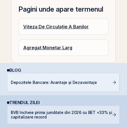
Pagini unde apare termenul
Viteza De Circulație A Banilor
Agregat Monetar Larg
BLOG
D
Depozitele Bancare: Avantaje și Dezavantaje
b
TRENDUL ZILEI
BVB încheie prima jumătate din 2026 cu BET +33% și
T
capitalizare record
p