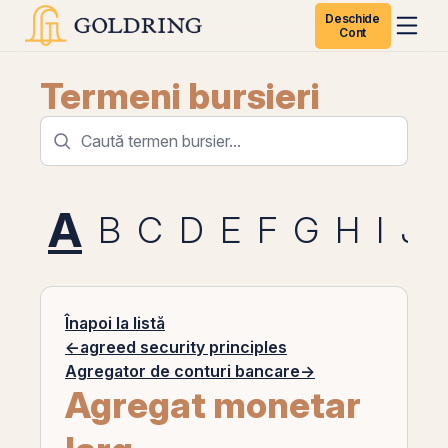
Deschide
Cont
Termeni bursieri
A
B
C
D
E
F
G
H
I
J
Înapoi la listă
←
agreed security principles
Agregator de conturi bancare
→
Agregat monetar