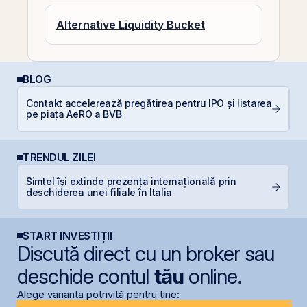
Alternative Liquidity Bucket
BLOG
Contakt accelerează pregătirea pentru IPO și listarea
D
pe piața AeRO a BVB
Ar
TRENDUL ZILEI
Simtel își extinde prezența internațională prin
B
deschiderea unei filiale în Italia
a
START INVESTIȚII
Discută direct cu un broker sau
deschide contul
tău
online.
Alege varianta potrivită pentru tine: