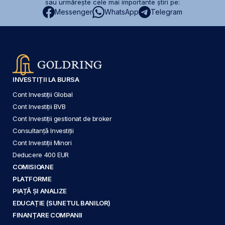
sau urmărește cele mai importante știri pe:
Messenger
WhatsApp
Telegram
INVESTIȚII LA BURSA
Cont Investiții Global
Cont Investiții BVB
Cont Investiții gestionat de broker
Consultanță Investiții
Cont Investiții Minori
Deducere 400 EUR
COMISIOANE
PLATFORME
PIAȚĂ ȘI ANALIZE
EDUCAȚIE (SUNETUL BANILOR)
FINANȚARE COMPANII