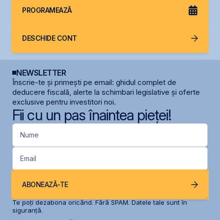
PROGRAMEAZĂ
DESCHIDE CONT
NEWSLETTER
Înscrie-te și primești pe email: ghidul complet de
deducere fiscală, alerte la schimbari legislative și oferte
exclusive pentru investitori noi.
Fii cu un pas înaintea pieței!
Nume
Email
ABONEAZĂ-TE
Te poți dezabona oricând. Fără SPAM. Datele tale sunt în
siguranță.