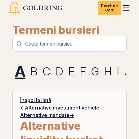
Deschide
Cont
Termeni bursieri
A
B
C
D
E
F
G
H
I
J
Înapoi la listă
←
Alternative investment vehicle
Alternative mandate
→
Alternative