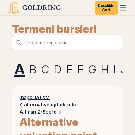
Deschide
Cont
Termeni bursieri
A
B
C
D
E
F
G
H
I
J
Înapoi la listă
←
alternative uptick rule
Altman Z-Score
→
Alternative