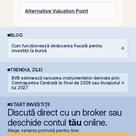
Alternative Valuation Point
BLOG
P
Cum funcționează deducerea fiscală pentru
a
investiții la bursă
c
TRENDUL ZILEI
BVB estimează lansarea instrumentelor derivate prin
F
Contrapartea Centrală la final de 2026 sau începutul
în
lui 2027
START INVESTIȚII
Discută direct cu un broker sau
deschide contul
tău
online.
Alege varianta potrivită pentru tine: