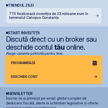
TRENDUL ZILEI
TTS finalizează investiția de 23 milioane euro în
B
terminalul Canopus Constanța
p
START INVESTIȚII
Discută direct cu un broker sau
deschide contul
tău
online.
Alege varianta potrivită pentru tine:
PROGRAMEAZĂ
DESCHIDE CONT
NEWSLETTER
Înscrie-te și primești pe email: ghidul complet de
deducere fiscală, alerte la schimbari legislative și oferte
exclusive pentru investitori noi.