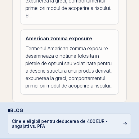
expunerea la greci, comportamentul
primei ori modul de acoperire a riscului.
El...
American zomma exposure
Termenul American zomma exposure
desemneaza o notiune folosita in
pietele de optiuni sau volatilitate pentru
a descrie structura unui produs derivat,
expunerea la greci, comportamentul
primei ori modul de acoperire a riscului....
BLOG
Cine e eligibil pentru deducerea de 400 EUR -
De
angajați vs. PFA
di