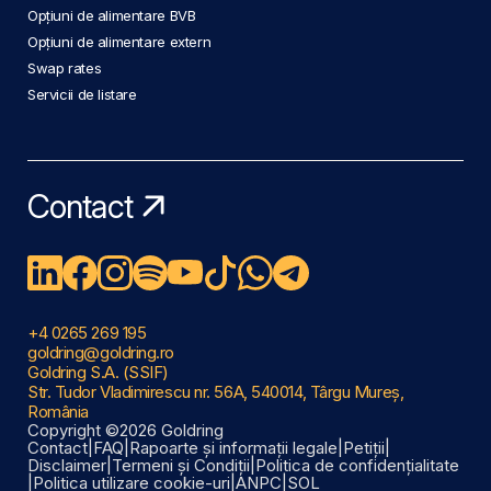
Opțiuni de alimentare BVB
Opțiuni de alimentare extern
Swap rates
Servicii de listare
Contact
+4 0265 269 195
goldring@goldring.ro
Goldring S.A. (SSIF)
Str. Tudor Vladimirescu nr. 56A, 540014, Târgu Mureș,
România
Copyright ©2026 Goldring
Contact
|
FAQ
|
Rapoarte și informații legale
|
Petiții
|
Disclaimer
|
Termeni și Condiții
|
Politica de confidențialitate
|
Politica utilizare cookie-uri
|
ANPC
|
SOL