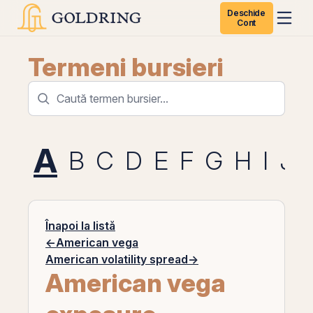
Deschide
Cont
Termeni bursieri
A
B
C
D
E
F
G
H
I
J
Înapoi la listă
←
American vega
American volatility spread
→
American vega