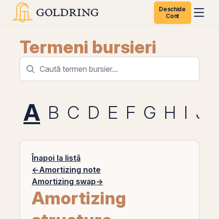
Deschide
Cont
Termeni bursieri
A
B
C
D
E
F
G
H
I
J
Înapoi la listă
←
Amortizing note
Amortizing swap
→
Amortizing