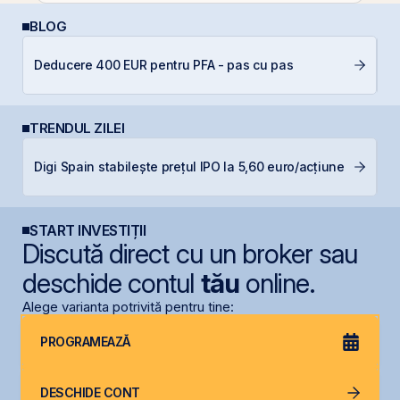
BLOG
De
Deducere 400 EUR pentru PFA - pas cu pas
di
TRENDUL ZILEI
Digi Spain stabilește prețul IPO la 5,60 euro/acțiune
IP
START INVESTIȚII
Discută direct cu un broker sau
deschide contul
tău
online.
Alege varianta potrivită pentru tine:
PROGRAMEAZĂ
DESCHIDE CONT