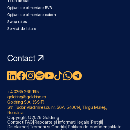
Titluri de stat
Opțiuni de alimentare BVB
Opțiuni de alimentare extern
Swap rates
Servicii de listare
Contact
+4 0265 269 195
goldring@goldring.ro
Goldring S.A. (SSIF)
Str. Tudor Vladimirescu nr. 56A, 540014, Târgu Mureș,
România
Copyright ©2026 Goldring
Contact
|
FAQ
|
Rapoarte și informații legale
|
Petiții
|
Disclaimer
|
Termeni și Condiții
|
Politica de confidențialitate