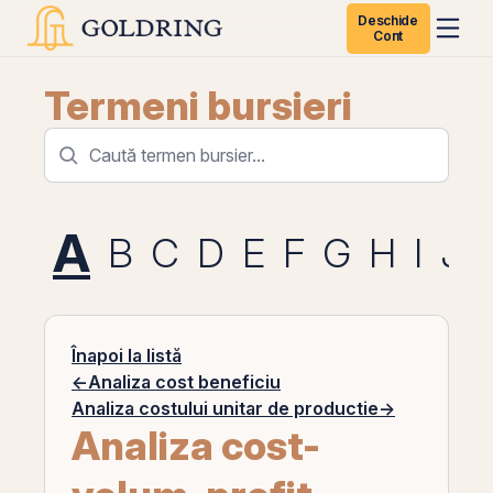
Deschide
Cont
Termeni bursieri
A
B
C
D
E
F
G
H
I
J
Înapoi la listă
←
Analiza cost beneficiu
Analiza costului unitar de productie
→
Analiza cost-