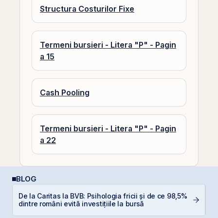
Structura Costurilor Fixe
Termeni bursieri - Litera "P" - Pagin
a 15
Cash Pooling
Termeni bursieri - Litera "P" - Pagin
a 22
BLOG
De la Caritas la BVB: Psihologia fricii și de ce 98,5%
Câ
dintre români evită investițiile la bursă
in