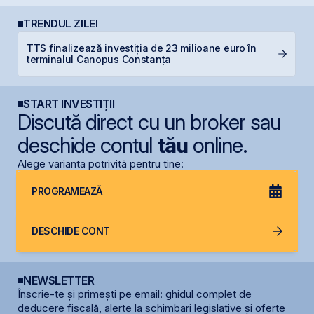
TRENDUL ZILEI
TTS finalizează investiția de 23 milioane euro în
B
terminalul Canopus Constanța
d
START INVESTIȚII
Discută direct cu un broker sau
deschide contul
tău
online.
Alege varianta potrivită pentru tine:
PROGRAMEAZĂ
DESCHIDE CONT
NEWSLETTER
Înscrie-te și primești pe email: ghidul complet de
deducere fiscală, alerte la schimbari legislative și oferte