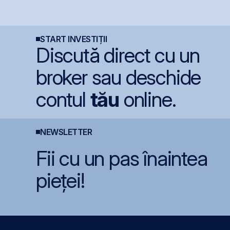
extinde cooperarea cu
BVB și adaugă 330 mil.
l
Aerostar și MarcTel
lei la capitalizare într-o
i
pentru mentenanța
singură zi
s
radarelor AN/TPQ-53 în
România
START INVESTIȚII
Discută direct cu un
broker sau deschide
contul
tău
online.
NEWSLETTER
Fii cu un pas înaintea
pieței!