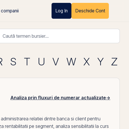
 companii
Log In
Deschide Cont
R
S
T
U
V
W
X
Y
Z
Analiza prin fluxuri de numerar actualizate
→
administrarea relatiei dintre banca si client pentru
za rentabilitatii pe segment
,
analiza sensibilitatii la curs