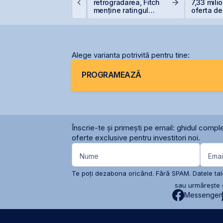
a Cernavodă, oprită
retrogradarea, Fitch
7,33 mili
ntegral din cauza
menține ratingul
oferta de
ecetei
României la BBB-
BNET31E
Alege varianta potrivită pentru tine:
PROGRAMEAZĂ
Înscrie-te și primești pe email: ghidul comple
oferte exclusive pentru investitori noi.
Nume
Emai
Te poți dezabona oricând. Fără SPAM. Datele tale
sau urmărește c
Messenger