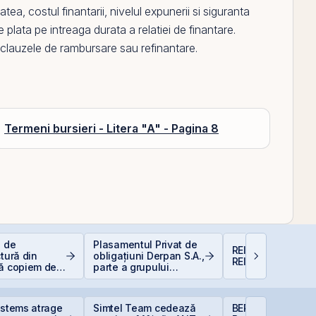
tea, costul finantarii, nivelul expunerii si siguranta
de plata
pe
intreaga durata a relatiei de finantare.
u clauzele de rambursare sau refinantare.
Termeni bursieri - Litera "A" - Pagina 8
e de
Plasamentul Privat de
REIT-urile agricol
ctură din
obligațiuni Derpan S.A.,
REIT-urile foresti
să copiem de
parte a grupului
 copiază?!
Golden Foods Snacks,
suplimentat și
suprasubscris
ystems atrage
Simtel Team cedează
BERD vinde 1% di