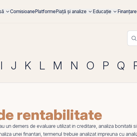
rsă
Comisioane
Platforme
Piață și analize
Educație
Finanțare
I
J
K
L
M
N
O
P
Q
de rentabilitate
un demers de evaluare utilizat in creditare, analiza bonitatii si 
 analiza unei finantari, termenul trebuie analizat impreuna cu
anali