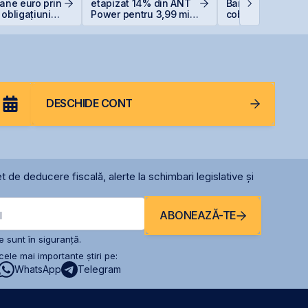
oane euro prin
etapizat 14% din ANT
Banca Transilvani
 obligațiuni
Power pentru 3,99 mil.
coboară sub prag
lei și își reduce
5%
participația la 37%
DESCHIDE CONT
t de deducere fiscală, alerte la schimbari legislative și
ABONEAZĂ-TE
l
 sunt în siguranță.
ele mai importante știri pe:
WhatsApp
Telegram