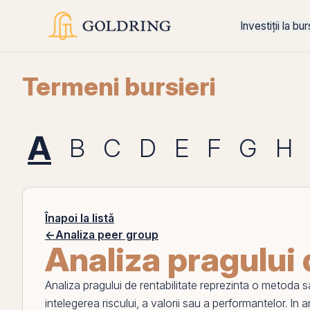
Investiții la bu
Termeni bursieri
A
B
C
D
E
F
G
H
Înapoi la listă
←
Analiza peer group
Analiza pragului 
Analiza pragului de rentabilitate
reprezinta o metoda sau 
intelegerea riscului, a valorii sau a performantelor. In