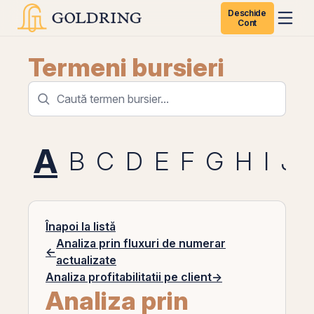
Deschide
Cont
Termeni bursieri
A
B
C
D
E
F
G
H
I
J
Înapoi la listă
Analiza prin fluxuri de numerar
←
actualizate
Analiza profitabilitatii pe client
→
Analiza prin