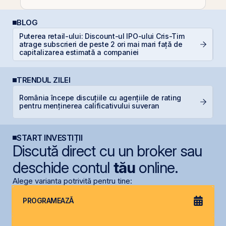
BLOG
Puterea retail-ului: Discount-ul IPO-ului Cris-Tim
D
atrage subscrieri de peste 2 ori mai mari față de
b
capitalizarea estimată a companiei
TRENDUL ZILEI
L
România începe discuțiile cu agențiile de rating
M
pentru menținerea calificativului suveran
R
START INVESTIȚII
Discută direct cu un broker sau
deschide contul
tău
online.
Alege varianta potrivită pentru tine:
PROGRAMEAZĂ