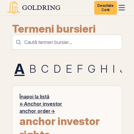
Deschide
Cont
Termeni bursieri
A
B
C
D
E
F
G
H
I
J
Înapoi la listă
←
Anchor investor
anchor order
→
anchor investor