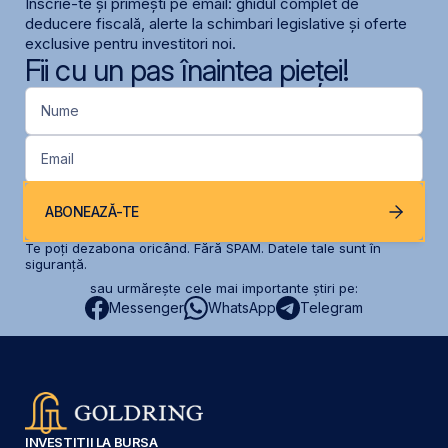
Înscrie-te și primești pe email: ghidul complet de
deducere fiscală, alerte la schimbari legislative și oferte
exclusive pentru investitori noi.
Fii cu un pas înaintea pieței!
Nume
Email
ABONEAZĂ-TE
Te poți dezabona oricând. Fără SPAM. Datele tale sunt în
siguranță.
sau urmărește cele mai importante știri pe:
Messenger
WhatsApp
Telegram
INVESTIȚII LA BURSA