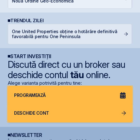
Noua Ordine Geo-Economică
b
TRENDUL ZILEI
One United Properties obține o hotărâre definitivă
C
favorabilă pentru One Peninsula
ca
START INVESTIȚII
Discută direct cu un broker sau
deschide contul
tău
online.
Alege varianta potrivită pentru tine:
PROGRAMEAZĂ
DESCHIDE CONT
NEWSLETTER