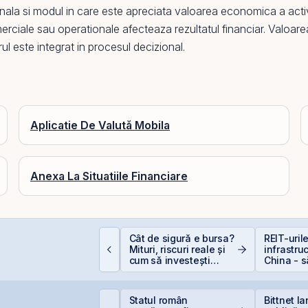
tionala si modul in care este apreciata valoarea economica a activ
comerciale sau operationale afecteaza
rezultatul financiar
. Valoare
orul este integrat in procesul decizional.
Aplicatie De Valută Mobila
Anexa La Situatiile Financiare
epozitele Bancare:
Cât de sigură e bursa?
REIT-uril
vantaje și
Mituri, riscuri reale și
infrastru
ezavantaje
cum să investești
China - 
inteligent
la cel ce
ockheed Martin
Statul român
Bittnet l