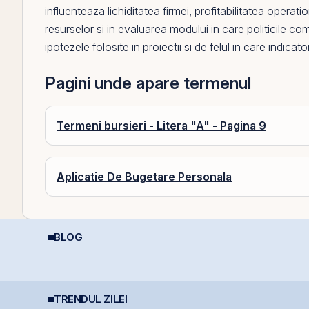
influenteaza lichiditatea firmei, profitabilitatea opera
resurselor si in evaluarea modului in care politicile 
ipotezele folosite in proiectii si de felul in care indicat
Pagini unde apare termenul
Termeni bursieri - Litera "A" - Pagina 9
Aplicatie De Bugetare Personala
BLOG
e
Contakt accelerează
Ce sunt dividendele și
D
pregătirea pentru IPO
cum funcționează:
A
și listarea pe piața
ghid complet pentru
D
AeRO a BVB
investitori în acțiuni
TRENDUL ZILEI
Fidelis din august vine
TTS finalizează
L