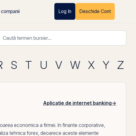
 companii
Log In
Deschide Cont
R
S
T
U
V
W
X
Y
Z
Aplicatie de internet banking
→
aloarea economica a firmei. In finante corporative,
liza tehnica forex
, deoarece aceste elemente