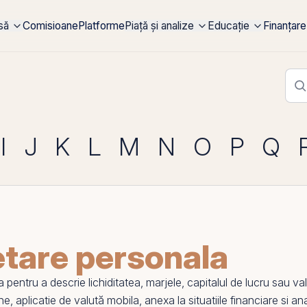
rsă
Comisioane
Platforme
Piață și analize
Educație
Finanțare
I
J
K
L
M
N
O
P
Q
etare personala
a pentru a descrie
lichiditatea
, marjele, capitalul de lucru sau v
ine
,
aplicatie de valută mobila
,
anexa la situatiile financiare
si
ana