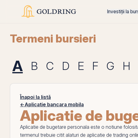
Investiții la bu
Termeni bursieri
A
B
C
D
E
F
G
H
Înapoi la listă
←
Aplicatie bancara mobila
Aplicatie de bug
Aplicatie de bugetare personala
este o notiune folosit
termenul trebuie citit alaturi de
aplicatie de trading onl