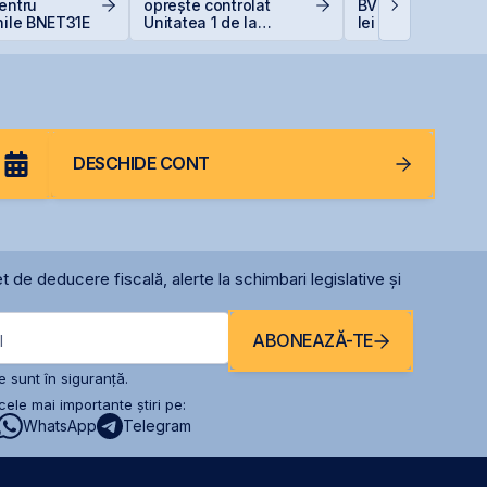
entru
oprește controlat
BVB și adaugă 33
nile BNET31E
Unitatea 1 de la
lei la capitalizare
Cernavodă din cauza
singură zi
nivelului Dunării
DESCHIDE CONT
t de deducere fiscală, alerte la schimbari legislative și
ABONEAZĂ-TE
l
 sunt în siguranță.
ele mai importante știri pe:
WhatsApp
Telegram