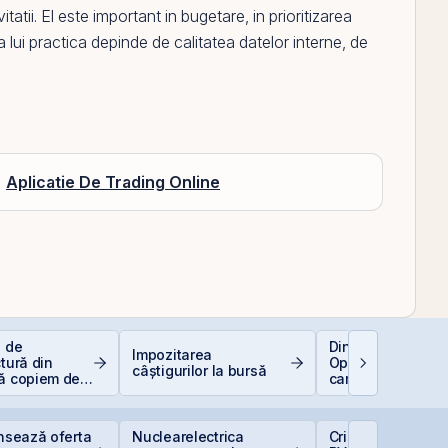
itatii.
El
este important in bugetare, in prioritizarea
a lui practica depinde de calitatea datelor interne, de
Aplicatie De Trading Online
e de
Dincolo de Nvidia
Impozitarea
ctură din
Oportunitățile invi
câștigurilor la bursă
să copiem de
care construiesc
 copiază?!
viitorul AI
ansează oferta
Nuclearelectrica
Cris-Tim urcă 13%