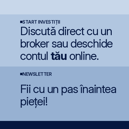
cu dobânzi de până la
investiția de 23
e
7,50% în lei și 6,30% în
milioane euro în
A
euro
terminalul Canopus
p
Constanța
r
R
START INVESTIȚII
Discută direct cu un
broker sau deschide
contul
tău
online.
NEWSLETTER
Fii cu un pas înaintea
pieței!