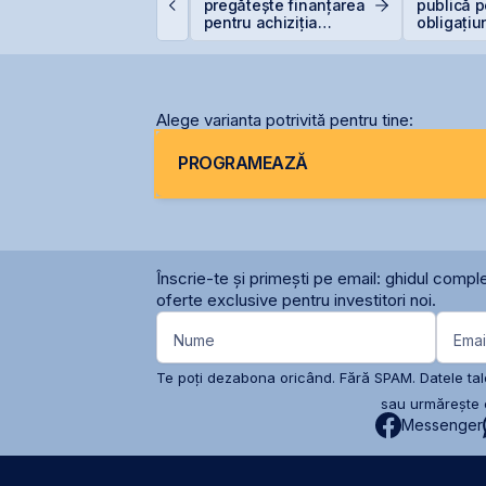
xtinde cooperarea cu
pregătește finanțarea
publică p
erostar și MarcTel
pentru achiziția
obligațiu
entru mentenanța
gazelor Neptun Deep
adarelor AN/TPQ-53 în
omânia
Alege varianta potrivită pentru tine:
PROGRAMEAZĂ
Înscrie-te și primești pe email: ghidul comple
oferte exclusive pentru investitori noi.
Nume
Emai
Te poți dezabona oricând. Fără SPAM. Datele tale
sau urmărește c
Messenger