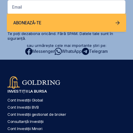
Email
ABONEAZĂ-TE
Te poți dezabona oricând. Fără SPAM. Datele tale sunt în
siguranță.
sau urmărește cele mai importante știri pe:
Messenger
WhatsApp
Telegram
INVESTIȚII LA BURSA
Cont Investiții Global
Cont Investiții BVB
Cont Investiții gestionat de broker
Consultanță Investiții
Cont Investiții Minori