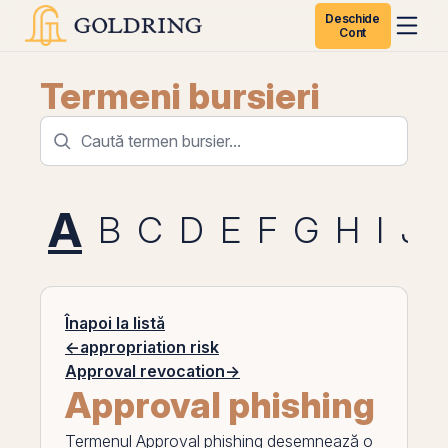
Deschide
Cont
Termeni bursieri
A
B
C
D
E
F
G
H
I
J
Înapoi la listă
←
appropriation risk
Approval revocation
→
Approval phishing
Termenul
Approval phishing
desemnează o