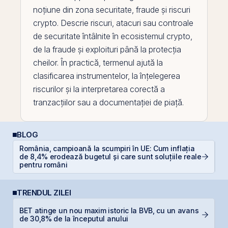
noțiune din zona securitate, fraude și riscuri
crypto. Descrie riscuri, atacuri sau controale
de securitate întâlnite în ecosistemul crypto,
de la fraude și exploituri până la protecția
cheilor. În practică, termenul ajută la
clasificarea instrumentelor, la înțelegerea
riscurilor și la interpretarea corectă a
tranzacțiilor sau a documentației de piață.
BLOG
România, campioană la scumpiri în UE: Cum inflația
RE
de 8,4% erodează bugetul și care sunt soluțiile reale
di
pentru români
TRENDUL ZILEI
BET atinge un nou maxim istoric la BVB, cu un avans
R
de 30,8% de la începutul anului
p