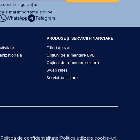
 sunt în siguranță.
ele mai importante știri pe:
WhatsApp
Telegram
PRODUSE ȘI SERVICII FINANCIARE
tivitate
Titluri de stat
anizațională
Opțiuni de alimentare BVB
Opțiuni de alimentare extern
Swap rates
Servicii de listare
|
Politica de confidențialitate
|
Politica utilizare cookie-uri
|