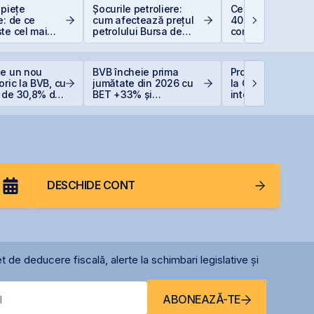
 piețe
Șocurile petroliere:
Ce este deducer
e: de ce
cum afectează prețul
400 EUR — Ghid
te cel mai
petrolului Bursa de
complet
at
Valori București
ge un nou
BVB încheie prima
Producția central
oric la BVB, cu
jumătate din 2026 cu
la Cernavodă, opr
 de 30,8% de
BET +33% și
integral din cauz
tul anului
capitalizare record
secetei
DESCHIDE CONT
t de deducere fiscală, alerte la schimbari legislative și
ABONEAZĂ-TE
l