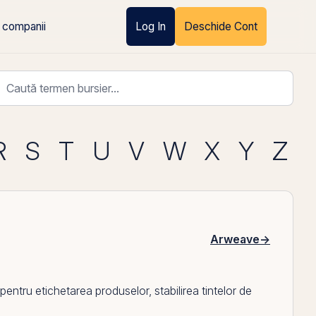
 companii
Log In
Deschide Cont
R
S
T
U
V
W
X
Y
Z
Arweave
→
ntru etichetarea produselor, stabilirea tintelor de