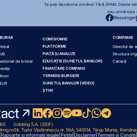
Te poți dezabona oricând. Fără SPAM. Datele tale
sau urmărește c
Messenger
A BURSA
COMPANIE
COMISIOANE
PLATFORME
Global
Obiectul de ac
PIAȚĂ ȘI ANALIZE
BVB
Structura org
EDUCAȚIE (SUNETUL BANILOR)
 gestionat de broker
Carieră
FINANȚARE COMPANII
stiții
TERMENI BURSIERI
Minori
SUNETUL BANILOR (VIDEO)
 EUR
ȘTIRI
act
195
Goldring S.A. (SSIF)
ring.ro
Str. Tudor Vladimirescu nr. 56A, 540014, Târgu Mureș, România
|
Rapoarte și informații legale
|
Petiții
|
Disclaimer
|
Termeni și Condiții