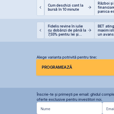
lasamentul Privat de
Război și
Cum deschizi cont la
bligațiuni Derpan S.A.,
financiar
bursă în 10 minute
arte a grupului
panica es
olden Foods Snacks,
scump sf
uplimentat și
uprasubscris
PO-ul Digi Spain este
Fidelis revine în iulie
BET atin
coperit integral din
cu dobânzi de până la
maxim ist
rima zi
7,55% pentru lei și
un avans
6,20% pentru euro
la începu
Alege varianta potrivită pentru tine:
PROGRAMEAZĂ
Înscrie-te și primești pe email: ghidul comple
oferte exclusive pentru investitori noi.
Nume
Emai