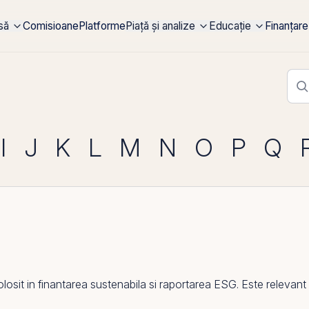
rsă
Comisioane
Platforme
Piață și analize
Educație
Finanțare
I
J
K
L
M
N
O
P
Q
it in finantarea sustenabila si raportarea ESG. Este relevant pe