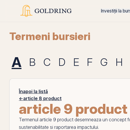
Investiții la bu
Termeni bursieri
A
B
C
D
E
F
G
H
Înapoi la listă
←
article 8 product
article 9 product
Termenul
article 9 product
desemneaza un concept folos
sustenabilitate si raportarea impactului.