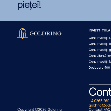
pieței!
INVESTIȚII L
Cont Investiții 
Cont Investiții 
Cont Investiții
Consultanță Inve
Cont Investiții 
Deducere 400
Cont
+4 0265 269 
goldring@gold
Copyright ©2026 Goldring
Contact
|
FAQ