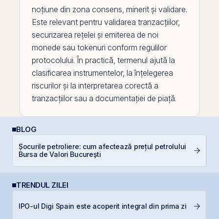
noțiune din zona consens, minerit și validare.
Este relevant pentru validarea tranzacțiilor,
securizarea rețelei și emiterea de noi
monede sau tokenuri conform regulilor
protocolului. În practică, termenul ajută la
clasificarea instrumentelor, la înțelegerea
riscurilor și la interpretarea corectă a
tranzacțiilor sau a documentației de piață.
BLOG
Șocurile petroliere: cum afectează prețul petrolului
C
Bursa de Valori București
TRENDUL ZILEI
T
IPO-ul Digi Spain este acoperit integral din prima zi
t