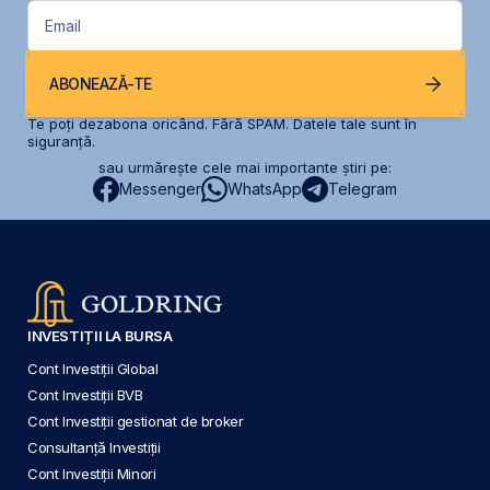
Email
ABONEAZĂ-TE
Te poți dezabona oricând. Fără SPAM. Datele tale sunt în
siguranță.
sau urmărește cele mai importante știri pe:
Messenger
WhatsApp
Telegram
INVESTIȚII LA BURSA
Cont Investiții Global
Cont Investiții BVB
Cont Investiții gestionat de broker
Consultanță Investiții
Cont Investiții Minori