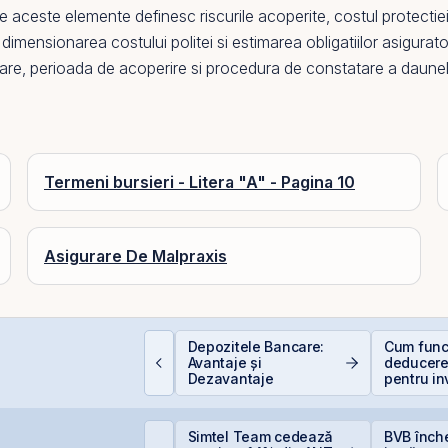
 aceste elemente definesc riscurile acoperite, costul protectiei 
, dimensionarea costului politei si estimarea obligatiilor asigura
rare
, perioada de acoperire si procedura de constatare a daunel
Termeni bursieri - Litera "A" - Pagina 10
Asigurare De Malpraxis
e sunt dividendele și
Depozitele Bancare:
Cum func
um funcționează:
Avantaje și
deducere
hid complet pentru
Dezavantaje
pentru inv
nvestitori în acțiuni
bursă
etrolul urcă după
Simtel Team cedează
BVB înch