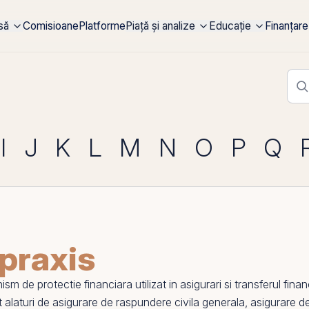
rsă
Comisioane
Platforme
Piață și analize
Educație
Finanțare
I
J
K
L
M
N
O
P
Q
praxis
de protectie financiara utilizat in asigurari si transferul financi
t alaturi de
asigurare de raspundere civila generala
,
asigurare de