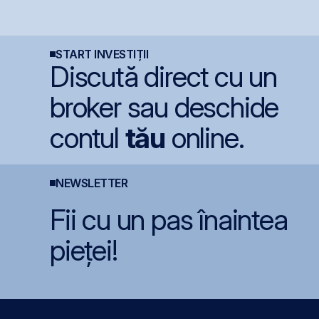
investiția de 23
maxim istoric, susținut
n
milioane euro în
de acțiunile Romgaz și
a
terminalul Canopus
OMV Petrom
Constanța
START INVESTIȚII
Discută direct cu un
broker sau deschide
contul
tău
online.
NEWSLETTER
Fii cu un pas înaintea
pieței!