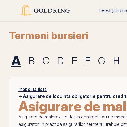
Investiții la bu
Termeni bursieri
A
B
C
D
E
F
G
H
Înapoi la listă
←
Asigurare de locuinta obligatorie pentru credit
Asigurare de mal
Asigurare de malpraxis
este un contract sau un mecanism 
asigurator. In practica asigurarilor, termenul trebuie citi