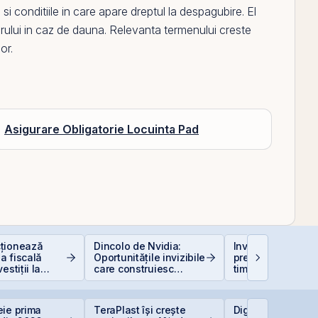
si conditiile in care apare dreptul la despagubire.
El
torului in caz de dauna. Relevanta termenului creste
or.
Asigurare Obligatorie Locuinta Pad
ționează
Dincolo de Nvidia:
Investiții la 50+ a
a fiscală
Oportunitățile invizibile
prea târziu sau ab
estiții la
care construiesc
timp?
viitorul AI
eie prima
TeraPlast își crește
Digi Spain stabile