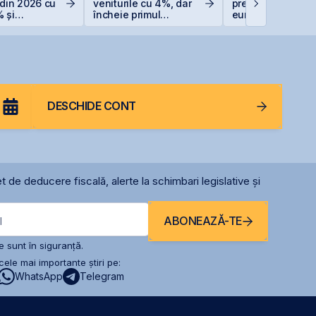
 din 2026 cu
veniturile cu 4%, dar
prețul IPO la 5,60
 și
încheie primul
euro/acțiune
are record
semestru cu o pierdere
de 4 milioane de lei
DESCHIDE CONT
t de deducere fiscală, alerte la schimbari legislative și
ABONEAZĂ-TE
l
 sunt în siguranță.
ele mai importante știri pe:
WhatsApp
Telegram