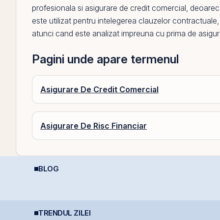
profesionala
si
asigurare de credit comercial
, deoarece
este utilizat pentru intelegerea clauzelor contractuale
atunci cand este analizat impreuna cu
prima de asigu
Pagini unde apare termenul
Asigurare De Credit Comercial
Asigurare De Risc Financiar
BLOG
REIT-urile de
Ce este deducerea de
C
telecomunicații - regii
400 EUR — Ghid
c
infrastructurii digitale
complet
g
i
TRENDUL ZILEI
TTS finalizează
BET atinge un nou
P