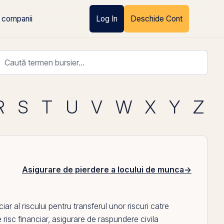
 companii
Log In
Deschide Cont
R
S
T
U
V
W
X
Y
Z
Asigurare de pierdere a locului de munca
→
ar al riscului pentru transferul unor riscuri catre
 risc financiar
,
asigurare de raspundere civila