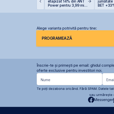
oile lovituri ale SUA
etapizat 14% din ANT
jumătate
supra Iranului
Power pentru 3,99 mil.
BET +33%
lei și își reduce
capitaliz
participația la 37%
Alege varianta potrivită pentru tine:
PROGRAMEAZĂ
Înscrie-te și primești pe email: ghidul comple
oferte exclusive pentru investitori noi.
Nume
Emai
Te poți dezabona oricând. Fără SPAM. Datele tale
sau urmărește c
Messenger