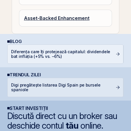
Asset-Backed Enhancement
BLOG
Diferența care îți protejează capitalul: dividendele
R
bat inflația (+5% vs. −6%)
l
TRENDUL ZILEI
Digi pregătește listarea Digi Spain pe bursele
T
spaniole
p
START INVESTIȚII
Discută direct cu un broker sau
deschide contul
tău
online.