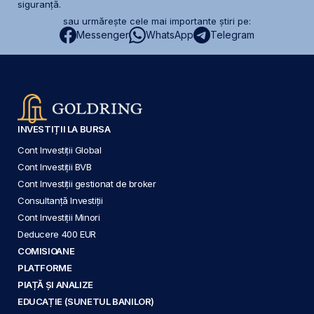
siguranță.
sau urmărește cele mai importante știri pe:
Messenger
WhatsApp
Telegram
INVESTIȚII LA BURSA
Cont Investiții Global
Cont Investiții BVB
Cont Investiții gestionat de broker
Consultanță Investiții
Cont Investiții Minori
Deducere 400 EUR
COMISIOANE
PLATFORME
PIAȚĂ ȘI ANALIZE
EDUCAȚIE (SUNETUL BANILOR)