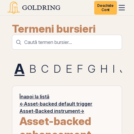
Deschide
Cont
Termeni bursieri
A
B
C
D
E
F
G
H
I
J
Înapoi la listă
←
Asset-backed default trigger
Asset-Backed instrument
→
Asset-backed