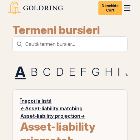
Deschide
Cont
Termeni bursieri
A
B
C
D
E
F
G
H
I
J
Înapoi la listă
←
Asset-liability matching
Asset-liability projection
→
Asset-liability