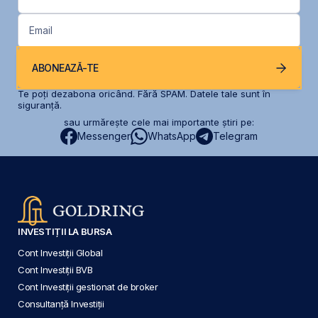
Email
ABONEAZĂ-TE
Te poți dezabona oricând. Fără SPAM. Datele tale sunt în
siguranță.
sau urmărește cele mai importante știri pe:
Messenger
WhatsApp
Telegram
INVESTIȚII LA BURSA
Cont Investiții Global
Cont Investiții BVB
Cont Investiții gestionat de broker
Consultanță Investiții