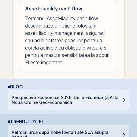
Asset-liability cash flow
Termenul Asset-liability cash flow
desemneaza o notiune folosita in
asset-liability management, asigurari
sau administrarea pensiilor pentru a
corela activele cu obligatiile viitoare si
pentru a masura sensibilitatea la socuri.
El este important...
BLOG
Perspective Economice 2026: De la Exuberanța AI la
R
Noua Ordine Geo-Economică
l
TRENDUL ZILEI
Petrolul urcă după noile lovituri ale SUA asupra
D