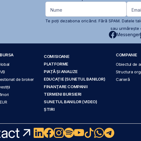
Nume
Emai
Te poți dezabona oricând. Fără SPAM. Datele tale
sau urmărește c
Messenger
A BURSA
COMPANIE
COMISIOANE
PLATFORME
Global
Obiectul de ac
PIAȚĂ ȘI ANALIZE
BVB
Structura org
EDUCAȚIE (SUNETUL BANILOR)
 gestionat de broker
Carieră
FINANȚARE COMPANII
stiții
TERMENI BURSIERI
Minori
SUNETUL BANILOR (VIDEO)
 EUR
ȘTIRI
act