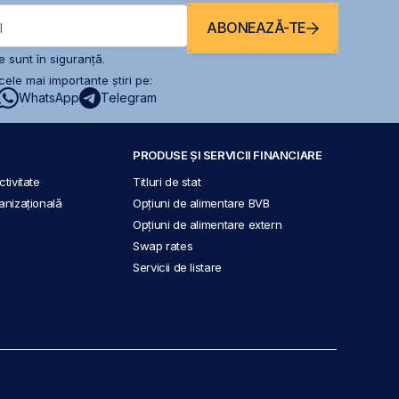
ABONEAZĂ-TE
l
 sunt în siguranță.
ele mai importante știri pe:
WhatsApp
Telegram
PRODUSE ȘI SERVICII FINANCIARE
tivitate
Titluri de stat
anizațională
Opțiuni de alimentare BVB
Opțiuni de alimentare extern
Swap rates
Servicii de listare