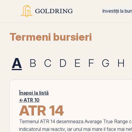
Investiții la bu
Termeni bursieri
A
B
C
D
E
F
G
H
Înapoi la listă
←
ATR 10
ATR 14
Termenul
ATR 14
desemneaza
Average True Range
c
indicatorul mai reactiv, iar unul mai mare il face mai ne