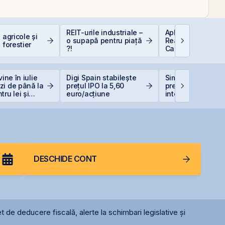
REIT-urile industriale –
Aplicații AI în Lu
 agricole și
o supapă pentru piață
Reală: 10 Compan
 forestier
?!
Care Transformă
Industriile
vine în iulie
Digi Spain stabilește
Simtel își extinde
zi de până la
prețul IPO la 5,60
prezența
ru lei și
euro/acțiune
internațională pri
ntru euro
deschiderea unei
filiale în Italia
DESCHIDE CONT
t de deducere fiscală, alerte la schimbari legislative și