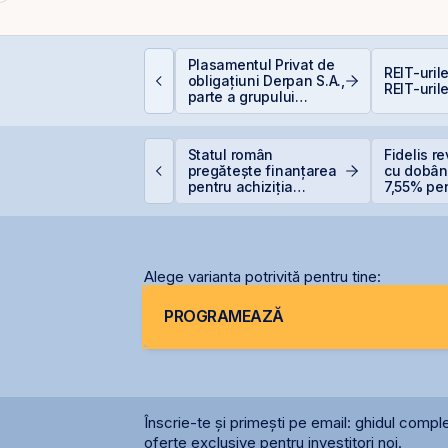
um funcționează
Plasamentul Privat de
REIT-urile
educerea fiscală
obligațiuni Derpan S.A.,
REIT-urile
entru investiții la
parte a grupului
ursă
Golden Foods Snacks,
suplimentat și
suprasubscris
ne United Properties
Statul român
Fidelis re
bține o hotărâre
pregătește finanțarea
cu dobân
efinitivă favorabilă
pentru achiziția
7,55% pent
entru One Peninsula
gazelor Neptun Deep
6,20% pe
Alege varianta potrivită pentru tine:
PROGRAMEAZĂ
Înscrie-te și primești pe email: ghidul comple
oferte exclusive pentru investitori noi.