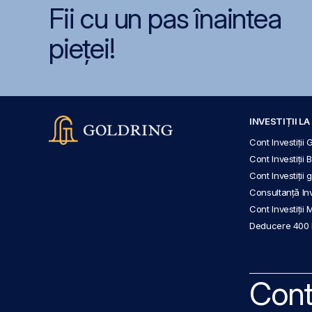
Fii cu un pas înaintea
pieței!
INVESTIȚII L
Cont Investiții 
Cont Investiții 
Cont Investiții
Consultanță Inve
Cont Investiții 
Deducere 400
Cont