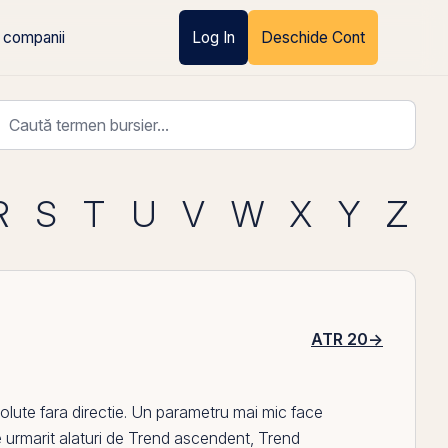
 companii
Log In
Deschide Cont
R
S
T
U
V
W
X
Y
Z
ATR 20
→
solute fara directie. Un parametru mai mic face
 urmarit alaturi de
Trend ascendent
,
Trend