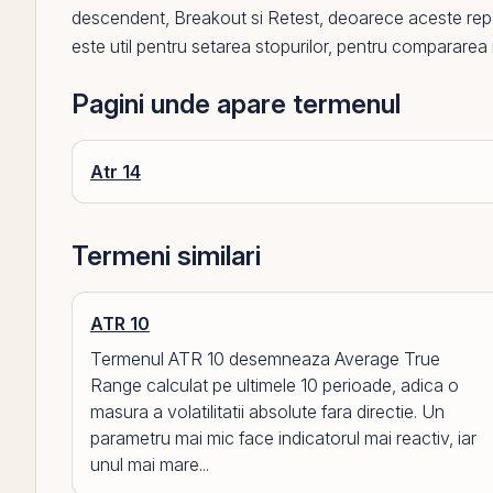
descendent
,
Breakout
si
Retest
, deoarece aceste repere
este util pentru setarea stopurilor, pentru compararea re
Pagini unde apare termenul
Atr 14
Termeni similari
ATR 10
Termenul ATR 10 desemneaza Average True
Range calculat pe ultimele 10 perioade, adica o
masura a volatilitatii absolute fara directie. Un
parametru mai mic face indicatorul mai reactiv, iar
unul mai mare...