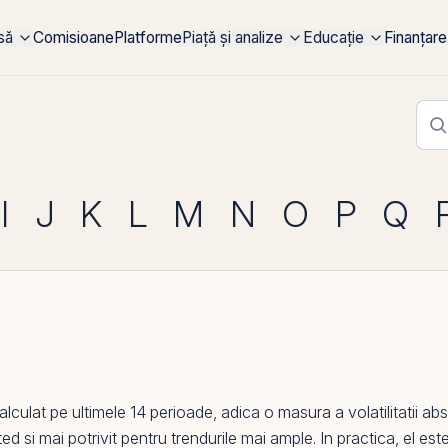
rsă
Comisioane
Platforme
Piață și analize
Educație
Finanțare
I
J
K
L
M
N
O
P
Q
alculat
pe
ultimele 14 perioade, adica o masura a volatilitatii ab
ted si mai potrivit pentru trendurile mai ample. In practica,
el
este