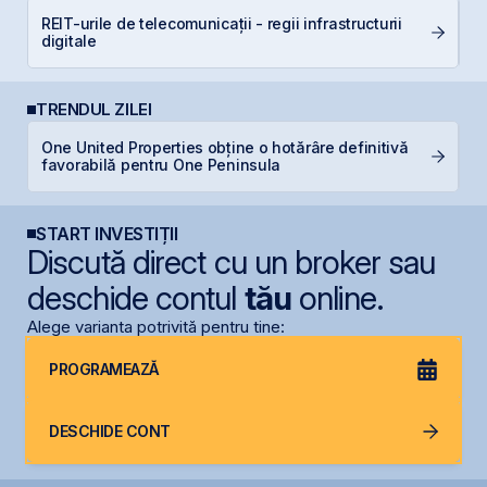
REIT-urile de telecomunicații - regii infrastructurii
RE
digitale
p
TRENDUL ZILEI
One United Properties obține o hotărâre definitivă
B
favorabilă pentru One Peninsula
s
START INVESTIȚII
Discută direct cu un broker sau
deschide contul
tău
online.
Alege varianta potrivită pentru tine:
PROGRAMEAZĂ
DESCHIDE CONT