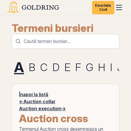
Deschide
Cont
Termeni bursieri
A
B
C
D
E
F
G
H
I
J
Înapoi la listă
←
Auction collar
Auction execution
→
Auction cross
Termenul
Auction cross
desemneaza un