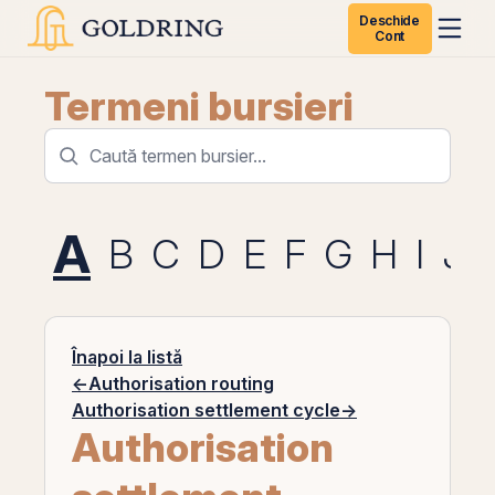
Deschide
Cont
Termeni bursieri
A
B
C
D
E
F
G
H
I
J
Înapoi la listă
←
Authorisation routing
Authorisation settlement cycle
→
Authorisation