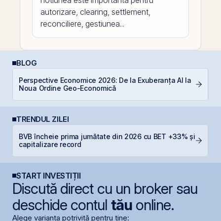
notiunea este importanta pentru
autorizare, clearing, settlement,
reconciliere, gestiunea...
BLOG
Perspective Economice 2026: De la Exuberanța AI la
Ș
Noua Ordine Geo-Economică
B
TRENDUL ZILEI
BVB încheie prima jumătate din 2026 cu BET +33% și
G
capitalizare record
START INVESTIȚII
Discută direct cu un broker sau
deschide contul
tău
online.
Alege varianta potrivită pentru tine: