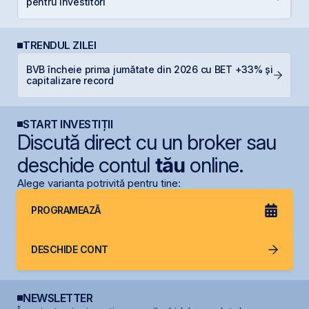
pentru Investitori
N
TRENDUL ZILEI
BVB încheie prima jumătate din 2026 cu BET +33% și
S
capitalizare record
pe
START INVESTIȚII
Discută direct cu un broker sau
deschide contul
tău
online.
Alege varianta potrivită pentru tine:
PROGRAMEAZĂ
DESCHIDE CONT
NEWSLETTER