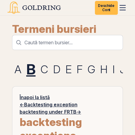
Deschide
Cont
Termeni bursieri
B
A
C
D
E
F
G
H
I
J
Înapoi la listă
←
Backtesting exception
backtesting under FRTB
→
backtesting