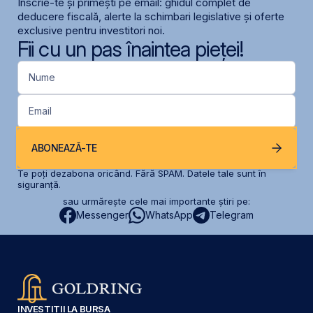
Înscrie-te și primești pe email: ghidul complet de
deducere fiscală, alerte la schimbari legislative și oferte
exclusive pentru investitori noi.
Fii cu un pas înaintea pieței!
Nume
Email
ABONEAZĂ-TE
Te poți dezabona oricând. Fără SPAM. Datele tale sunt în
siguranță.
sau urmărește cele mai importante știri pe:
Messenger
WhatsApp
Telegram
INVESTIȚII LA BURSA