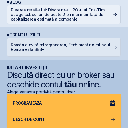
BLOG
Puterea retail-ului: Discount-ul IPO-ului Cris-Tim
RE
atrage subscrieri de peste 2 ori mai mari față de
di
capitalizarea estimată a companiei
TRENDUL ZILEI
România evită retrogradarea, Fitch menține ratingul
D
României la BBB-
START INVESTIȚII
Discută direct cu un broker sau
deschide contul
tău
online.
Alege varianta potrivită pentru tine:
PROGRAMEAZĂ
DESCHIDE CONT