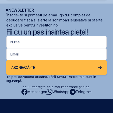
NEWSLETTER
Înscrie-te și primești pe email: ghidul complet de
deducere fiscală, alerte la schimbari legislative și oferte
exclusive pentru investitori noi.
Fii cu un pas înaintea pieței!
Nume
Email
ABONEAZĂ-TE
Te poți dezabona oricând. Fără SPAM. Datele tale sunt în
siguranță.
sau urmărește cele mai importante știri pe:
Messenger
WhatsApp
Telegram