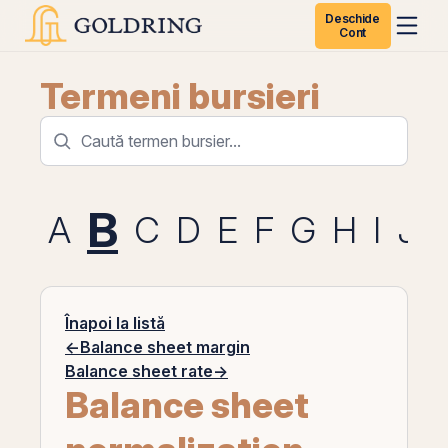
Deschide
Cont
Termeni bursieri
B
A
C
D
E
F
G
H
I
J
Înapoi la listă
←
Balance sheet margin
Balance sheet rate
→
Balance sheet