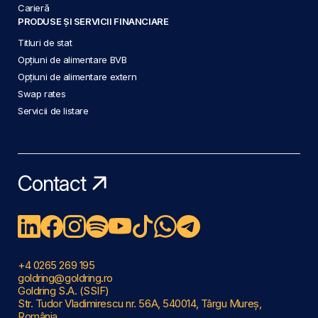
Carieră
PRODUSE ȘI SERVICII FINANCIARE
Titluri de stat
Opțiuni de alimentare BVB
Opțiuni de alimentare extern
Swap rates
Servicii de listare
Contact
+4 0265 269 195
goldring@goldring.ro
Goldring S.A. (SSIF)
Str. Tudor Vladimirescu nr. 56A, 540014, Târgu Mureș,
România