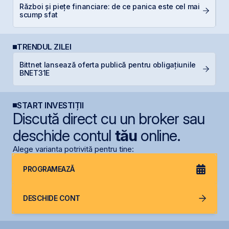
Război și piețe financiare: de ce panica este cel mai
RE
scump sfat
di
TRENDUL ZILEI
Bittnet lansează oferta publică pentru obligațiunile
P
BNET31E
Ir
START INVESTIȚII
Discută direct cu un broker sau
deschide contul
tău
online.
Alege varianta potrivită pentru tine:
PROGRAMEAZĂ
DESCHIDE CONT