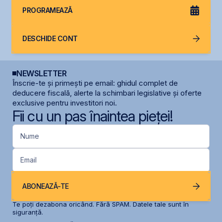
PROGRAMEAZĂ
DESCHIDE CONT
NEWSLETTER
Înscrie-te și primești pe email: ghidul complet de
deducere fiscală, alerte la schimbari legislative și oferte
exclusive pentru investitori noi.
Fii cu un pas înaintea pieței!
Nume
Email
ABONEAZĂ-TE
Te poți dezabona oricând. Fără SPAM. Datele tale sunt în
siguranță.