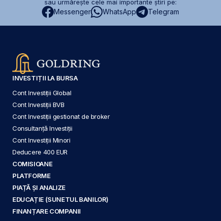
sau urmărește cele mai importante știri pe:
Messenger
WhatsApp
Telegram
INVESTIȚII LA BURSA
Cont Investiții Global
Cont Investiții BVB
Cont Investiții gestionat de broker
Consultanță Investiții
Cont Investiții Minori
Deducere 400 EUR
COMISIOANE
PLATFORME
PIAȚĂ ȘI ANALIZE
EDUCAȚIE (SUNETUL BANILOR)
FINANȚARE COMPANII