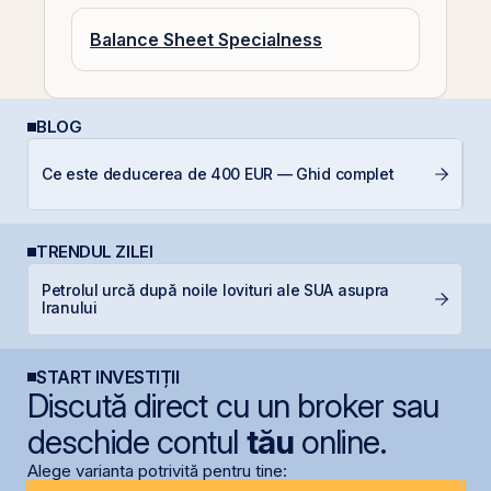
Balance Sheet Specialness
BLOG
Câ
Ce este deducerea de 400 EUR — Ghid complet
in
TRENDUL ZILEI
Petrolul urcă după noile lovituri ale SUA asupra
S
Iranului
pe
START INVESTIȚII
Discută direct cu un broker sau
deschide contul
tău
online.
Alege varianta potrivită pentru tine: