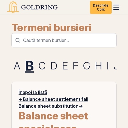
Deschide
Cont
Termeni bursieri
B
A
C
D
E
F
G
H
I
J
Înapoi la listă
←
Balance sheet settlement fail
Balance sheet substitution
→
Balance sheet