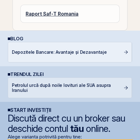
Raport Saf-T Romania
BLOG
D
Depozitele Bancare: Avantaje și Dezavantaje
Ar
TRENDUL ZILEI
Petrolul urcă după noile lovituri ale SUA asupra
P
Iranului
d
START INVESTIȚII
Discută direct cu un broker sau
deschide contul
tău
online.
Alege varianta potrivită pentru tine: