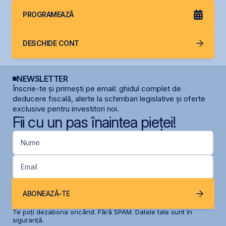
PROGRAMEAZĂ
DESCHIDE CONT
NEWSLETTER
Înscrie-te și primești pe email: ghidul complet de
deducere fiscală, alerte la schimbari legislative și oferte
exclusive pentru investitori noi.
Fii cu un pas înaintea pieței!
Nume
Email
ABONEAZĂ-TE
Te poți dezabona oricând. Fără SPAM. Datele tale sunt în
siguranță.