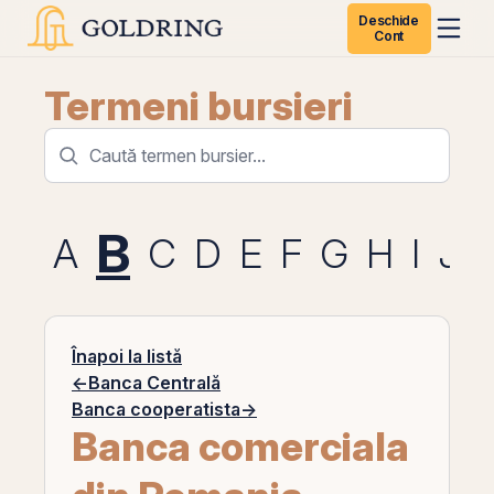
Deschide
Cont
Termeni bursieri
B
A
C
D
E
F
G
H
I
J
Înapoi la listă
←
Banca Centrală
Banca cooperatista
→
Banca comerciala