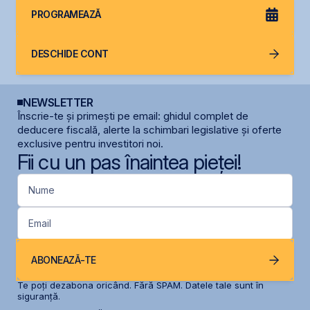
PROGRAMEAZĂ
DESCHIDE CONT
NEWSLETTER
Înscrie-te și primești pe email: ghidul complet de
deducere fiscală, alerte la schimbari legislative și oferte
exclusive pentru investitori noi.
Fii cu un pas înaintea pieței!
Nume
Email
ABONEAZĂ-TE
Te poți dezabona oricând. Fără SPAM. Datele tale sunt în
siguranță.