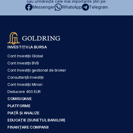
sau urmărește cele mai importante știri pe:
Messenger
WhatsApp
Telegram
INVESTIȚII LA BURSA
Cont Investiții Global
Cont Investiții BVB
Cont Investiții gestionat de broker
Consultanță Investiții
Cont Investiții Minori
Deducere 400 EUR
COMISIOANE
PLATFORME
PIAȚĂ ȘI ANALIZE
EDUCAȚIE (SUNETUL BANILOR)
FINANȚARE COMPANII