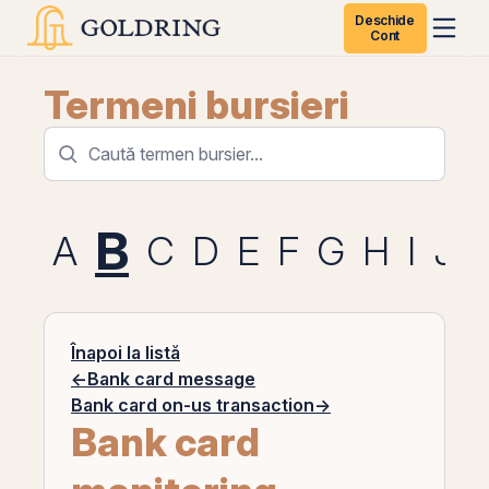
Deschide
Cont
Termeni bursieri
B
A
C
D
E
F
G
H
I
J
Înapoi la listă
←
Bank card message
Bank card on-us transaction
→
Bank card