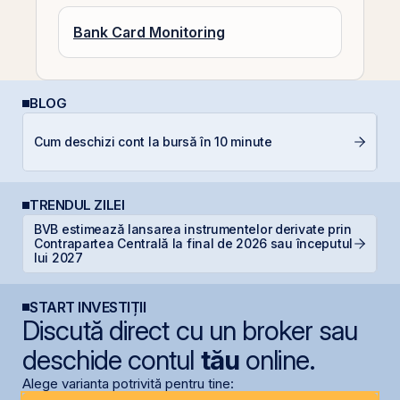
Bank Card Monitoring
BLOG
Cum deschizi cont la bursă în 10 minute
In
TRENDUL ZILEI
BVB estimează lansarea instrumentelor derivate prin
Contrapartea Centrală la final de 2026 sau începutul
G
lui 2027
START INVESTIȚII
Discută direct cu un broker sau
deschide contul
tău
online.
Alege varianta potrivită pentru tine: