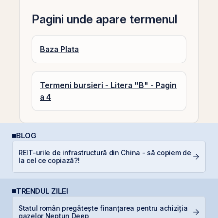
Pagini unde apare termenul
Baza Plata
Termeni bursieri - Litera "B" - Pagin
a 4
BLOG
REIT-urile de infrastructură din China - să copiem de
C
la cel ce copiază?!
p
TRENDUL ZILEI
Statul român pregătește finanțarea pentru achiziția
B
gazelor Neptun Deep
l