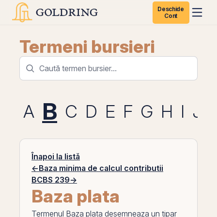
Deschide
Cont
Termeni bursieri
B
A
C
D
E
F
G
H
I
J
Înapoi la listă
←
Baza minima de calcul contributii
BCBS 239
→
Baza plata
Termenul
Baza plata
desemneaza un tipar