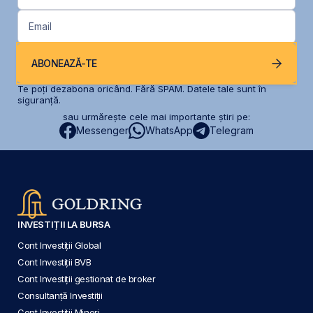
Email
ABONEAZĂ-TE
Te poți dezabona oricând. Fără SPAM. Datele tale sunt în
siguranță.
sau urmărește cele mai importante știri pe:
Messenger
WhatsApp
Telegram
INVESTIȚII LA BURSA
Cont Investiții Global
Cont Investiții BVB
Cont Investiții gestionat de broker
Consultanță Investiții
Cont Investiții Minori