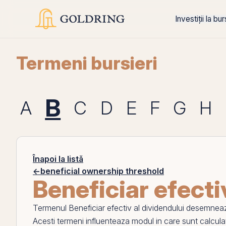
Investiții la bu
Termeni bursieri
B
A
C
D
E
F
G
H
Înapoi la listă
←
beneficial ownership threshold
Beneficiar efecti
Termenul
Beneficiar efectiv al dividendului
desemneaza 
Acesti termeni influenteaza modul in care sunt calculat