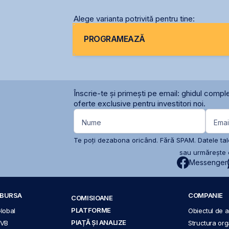
Alege varianta potrivită pentru tine:
PROGRAMEAZĂ
Înscrie-te și primești pe email: ghidul comple
oferte exclusive pentru investitori noi.
Nume
Emai
Te poți dezabona oricând. Fără SPAM. Datele tale
sau urmărește c
Messenger
A BURSA
COMPANIE
COMISIOANE
PLATFORME
Global
Obiectul de ac
PIAȚĂ ȘI ANALIZE
BVB
Structura org