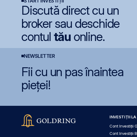
START INVESTIȚII
Discută direct cu un
broker sau deschide
contul
tău
online.
NEWSLETTER
Fii cu un pas înaintea
pieței!
INVESTIȚII L
Cont Investiții 
Cont Investiții 