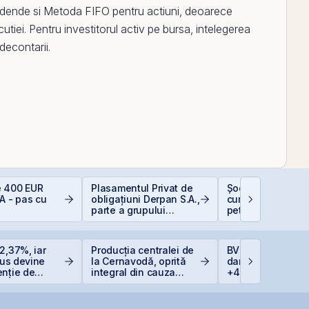
idende
si
Metoda FIFO pentru actiuni
, deoarece
cutiei. Pentru investitorul activ
pe
bursa, intelegerea
decontarii.
 400 EUR
Plasamentul Privat de
Șocurile petrolier
A - pas cu
obligațiuni Derpan S.A.,
cum afectează pr
parte a grupului
petrolului Bursa 
Golden Foods Snacks,
Valori București
suplimentat și
suprasubscris
2,37%, iar
Producția centralei de
BVB corectează u
Plus devine
la Cernavodă, oprită
dar BET rămâne l
enție de
integral din cauza
+47,6% de la înc
e listată la
secetei
anului