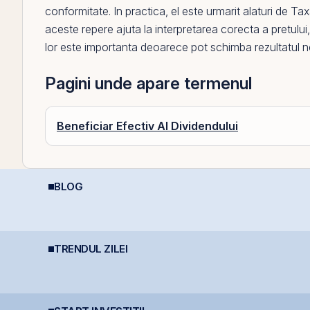
conformitate. In practica,
el
este urmarit alaturi de
Tax
aceste repere ajuta la interpretarea corecta a pretului, a 
lor este importanta deoarece pot schimba rezultatul net d
Pagini unde apare termenul
Beneficiar Efectiv Al Dividendului
BLOG
?
Calculator deducere
Listarea Pachetelor
D
400 EUR — cât
Minoritare din
A
economisești
Companiile de Stat la
D
BVB – Soluție pentru
Deficitul Bugetar?
TRENDUL ZILEI
Fidelis revine în iulie
România începe
D
cu dobânzi de până la
discuțiile cu agențiile
p
7,55% pentru lei și
de rating pentru
e
e
6,20% pentru euro
menținerea
calificativului suveran