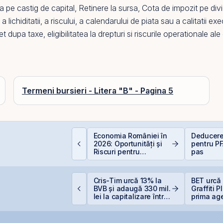
a pe castig de capital
,
Retinere la sursa
,
Cota de impozit pe div
lichiditatii, a riscului, a calendarului de piata sau a calitatii exe
upa taxe, eligibilitatea la drepturi si riscurile operationale ale 
Termeni bursieri - Litera "B" - Pagina 5
epozitele Bancare:
Economia României în
Deducere
vantaje și
2026: Oportunități și
pentru PF
ezavantaje
Riscuri pentru
pas
Investitori
igi Spain stabilește
Cris-Tim urcă 13% la
BET urcă 
rețul IPO la 5,60
BVB și adaugă 330 mil.
Graffiti 
uro/acțiune
lei la capitalizare într-o
prima ag
singură zi
comunicar
BVB