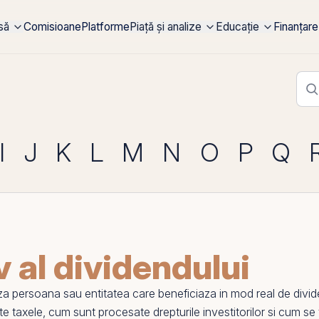
rsă
Comisioane
Platforme
Piață și analize
Educație
Finanțare
I
J
K
L
M
N
O
P
Q
v al dividendului
persoana sau entitatea care beneficiaza in mod real de dividen
e taxele, cum sunt procesate drepturile investitorilor si cum se 