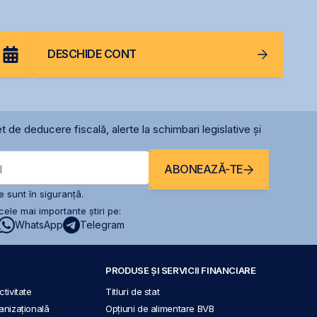
DESCHIDE CONT
t de deducere fiscală, alerte la schimbari legislative și
ABONEAZĂ-TE
l
 sunt în siguranță.
ele mai importante știri pe:
WhatsApp
Telegram
PRODUSE ȘI SERVICII FINANCIARE
tivitate
Titluri de stat
anizațională
Opțiuni de alimentare BVB