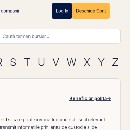
 companii
Log In
Deschide Cont
R
S
T
U
V
W
X
Y
Z
Beneficiar polita
→
d si care poate invoca tratamentul fiscal relevant.
transmit informatiile
prin
lantul de custodie si de