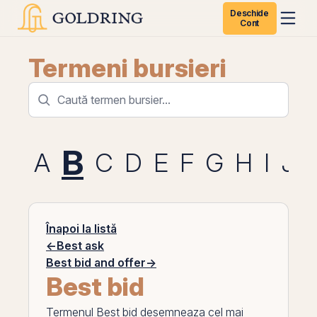
Deschide
Cont
Termeni bursieri
B
A
C
D
E
F
G
H
I
J
Înapoi la listă
←
Best ask
Best bid and offer
→
Best bid
Termenul
Best bid
desemneaza cel mai