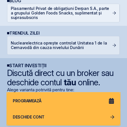
BLOG
Plasamentul Privat de obligațiuni Derpan S.A., parte
a grupului Golden Foods Snacks, suplimentat și
D
suprasubscris
TRENDUL ZILEI
Nuclearelectrica oprește controlat Unitatea 1 de la
O
Cernavodă din cauza nivelului Dunării
f
START INVESTIȚII
Discută direct cu un broker sau
deschide contul
tău
online.
Alege varianta potrivită pentru tine:
PROGRAMEAZĂ
DESCHIDE CONT