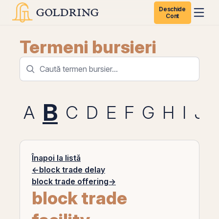
Deschide
Cont
Termeni bursieri
B
A
C
D
E
F
G
H
I
J
Înapoi la listă
←
block trade delay
block trade offering
→
block trade