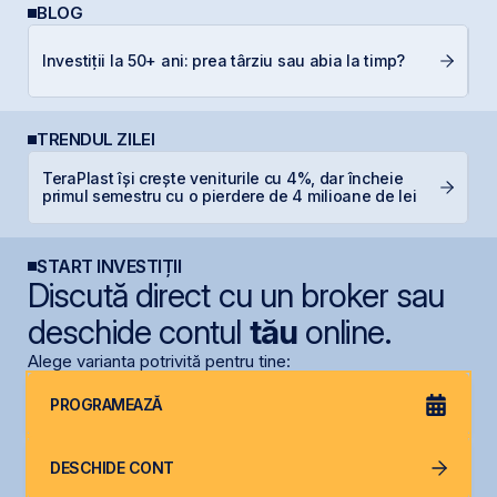
BLOG
Investiții la 50+ ani: prea târziu sau abia la timp?
RE
TRENDUL ZILEI
TeraPlast își crește veniturile cu 4%, dar încheie
P
primul semestru cu o pierdere de 4 milioane de lei
d
START INVESTIȚII
Discută direct cu un broker sau
deschide contul
tău
online.
Alege varianta potrivită pentru tine:
PROGRAMEAZĂ
DESCHIDE CONT