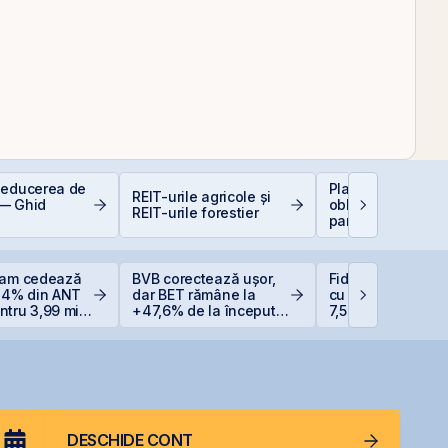
deducerea de
Plasamentul Priva
REIT-urile agricole și
— Ghid
obligațiuni Derpan
REIT-urile forestier
parte a grupului
Golden Foods Sn
suplimentat și
suprasubscris
eam cedează
BVB corectează ușor,
Fidelis din august
 14% din ANT
dar BET rămâne la
cu dobânzi de pâ
tru 3,99 mil.
+47,6% de la începutul
7,50% în lei și 6,
 reduce
anului
euro
ția la 37%
DESCHIDE CONT