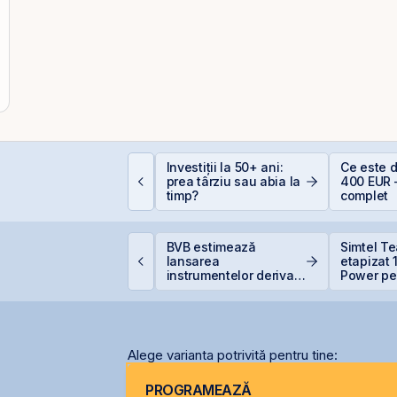
omânia, campioană la
Investiții la 50+ ani:
Ce este 
cumpiri în UE: Cum
prea târziu sau abia la
400 EUR 
nflația de 8,4%
timp?
complet
rodează bugetul și
are sunt soluțiile
eale pentru români
igi pregătește listarea
BVB estimează
Simtel T
igi Spain pe bursele
lansarea
etapizat
paniole
instrumentelor derivate
Power pen
prin Contrapartea
lei și își
Centrală la final de
participa
2026 sau începutul lui
2027
Alege varianta potrivită pentru tine:
PROGRAMEAZĂ