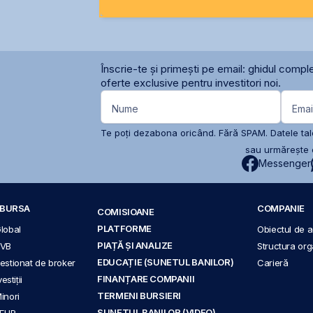
Înscrie-te și primești pe email: ghidul comple
oferte exclusive pentru investitori noi.
Nume
Emai
Te poți dezabona oricând. Fără SPAM. Datele tale
sau urmărește c
Messenger
A BURSA
COMPANIE
COMISIOANE
PLATFORME
Global
Obiectul de ac
PIAȚĂ ȘI ANALIZE
BVB
Structura org
EDUCAȚIE (SUNETUL BANILOR)
 gestionat de broker
Carieră
FINANȚARE COMPANII
stiții
TERMENI BURSIERI
Minori
SUNETUL BANILOR (VIDEO)