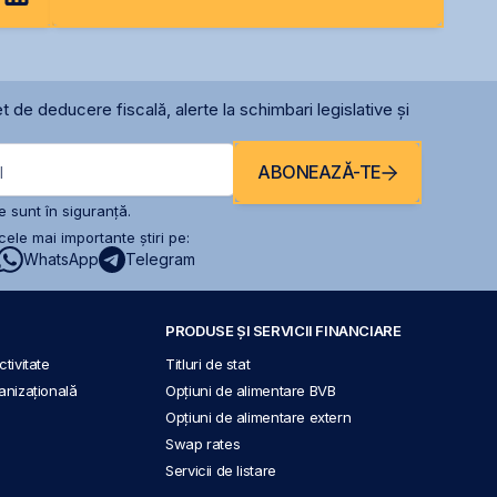
t de deducere fiscală, alerte la schimbari legislative și
ABONEAZĂ-TE
l
 sunt în siguranță.
ele mai importante știri pe:
WhatsApp
Telegram
PRODUSE ȘI SERVICII FINANCIARE
tivitate
Titluri de stat
anizațională
Opțiuni de alimentare BVB
Opțiuni de alimentare extern
Swap rates
Servicii de listare