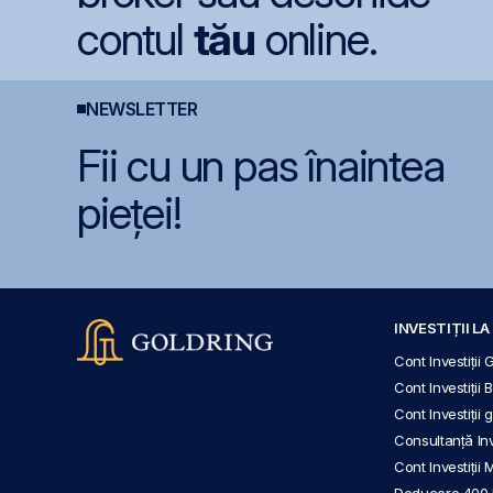
contul
tău
online.
NEWSLETTER
Fii cu un pas înaintea
pieței!
INVESTIȚII L
Cont Investiții 
Cont Investiții 
Cont Investiții
Consultanță Inve
Cont Investiții 