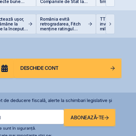
iecte bune
Companiile de Stat la
timp?
anii se găsesc
BVB – Soluție pentru
Deficitul Bugetar?
ctează ușor,
România evită
TTS finalizează
rămâne la
retrogradarea, Fitch
investiția de 23
 la începutul
menține ratingul
milioane euro în
României la BBB-
terminalul Canop
Constanța
DESCHIDE CONT
t de deducere fiscală, alerte la schimbari legislative și
ABONEAZĂ-TE
l
 sunt în siguranță.
ele mai importante știri pe: