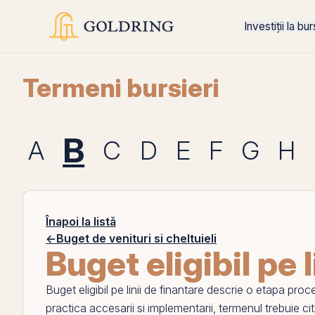
Investiții la bu
Termeni bursieri
B
A
C
D
E
F
G
H
Înapoi la listă
←
Buget de venituri si cheltuieli
Buget eligibil pe 
Buget eligibil pe linii de finantare
descrie o etapa proce
practica accesarii si implementarii, termenul trebuie cit