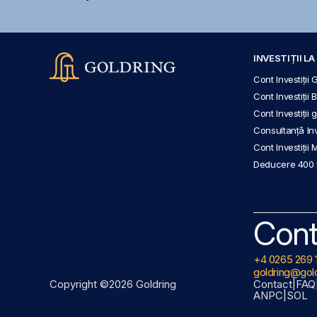
INVESTIȚII L
Cont Investiții 
Cont Investiții 
Cont Investiții
Consultanță Inve
Cont Investiții 
Deducere 400
Cont
+4 0265 269 
goldring@gold
Copyright ©2026 Goldring
Contact
|
FAQ
ANPC
|
SOL