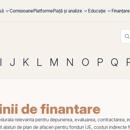
rsă
Comisioane
Platforme
Piață și analize
Educație
Finanțare
I
J
K
L
M
N
O
P
Q
linii de finantare
durala relevanta pentru depunerea, evaluarea, contractarea, im
it alaturi de
plan de afaceri pentru fonduri UE
,
costuri indirecte 