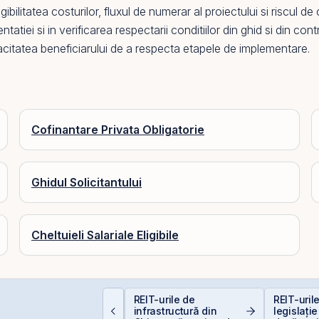
bilitatea costurilor, fluxul de numerar al proiectului si riscul de
tatiei si in verificarea respectarii conditiilor din ghid si din co
pacitatea beneficiarului de a respecta etapele de implementare.
Cofinantare Privata Obligatorie
Ghidul Solicitantului
Cheltuieli Salariale Eligibile
erspective Economice
REIT-urile de
REIT-urile
026: De la Exuberanța
infrastructură din
legislație