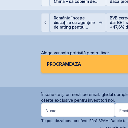
I la Noua Ordine Geo-
China - să copiem de
dacă pro
conomică
la cel ce copiază?!
sunt și b
tatul român
România începe
BVB core
regătește finanțarea
discuțiile cu agențiile
dar BET 
entru achiziția
de rating pentru
+47,6% de
azelor Neptun Deep
menținerea
anului
calificativului suveran
Alege varianta potrivită pentru tine:
PROGRAMEAZĂ
Înscrie-te și primești pe email: ghidul comple
oferte exclusive pentru investitori noi.
Nume
Emai
Te poți dezabona oricând. Fără SPAM. Datele tale
sau urmărește c