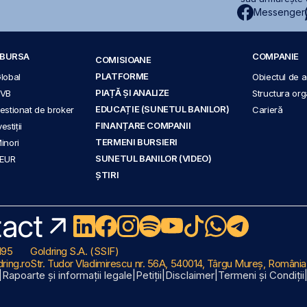
Messenger
A BURSA
COMPANIE
COMISIOANE
PLATFORME
Global
Obiectul de ac
PIAȚĂ ȘI ANALIZE
BVB
Structura org
EDUCAȚIE (SUNETUL BANILOR)
 gestionat de broker
Carieră
FINANȚARE COMPANII
stiții
TERMENI BURSIERI
Minori
SUNETUL BANILOR (VIDEO)
 EUR
ȘTIRI
act
195
Goldring S.A. (SSIF)
ring.ro
Str. Tudor Vladimirescu nr. 56A, 540014, Târgu Mureș, România
|
Rapoarte și informații legale
|
Petiții
|
Disclaimer
|
Termeni și Condiții