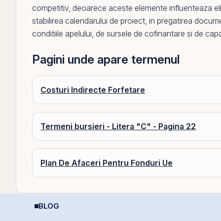
competitiv
, deoarece aceste elemente influenteaza eligi
stabilirea calendarului de proiect, in pregatirea documen
conditiile apelului, de sursele de cofinantare si de ca
Pagini unde apare termenul
Costuri Indirecte Forfetare
Termeni bursieri - Litera "C" - Pagina 22
Plan De Afaceri Pentru Fonduri Ue
BLOG
Calculator deducere
Cum funcționează
P
400 EUR — cât
deducerea fiscală
2