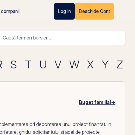
 companii
Log In
Deschide Cont
R
S
T
U
V
W
X
Y
Z
Buget familial
→
plementarea ori decontarea unui proiect finantat. In
forfetare
,
ghidul solicitantului
si
apel de proiecte