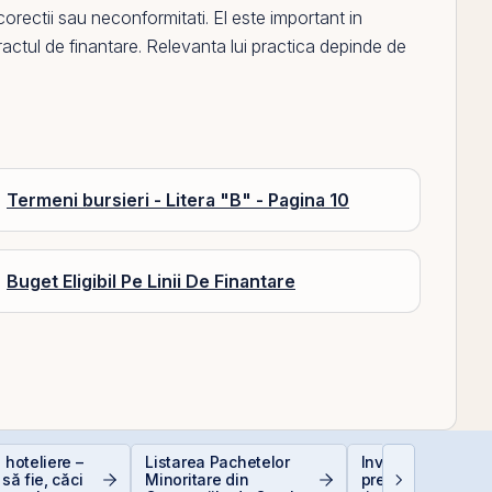
 corectii sau neconformitati.
El
este important in
ntractul de finantare. Relevanta lui practica depinde de
Termeni bursieri - Litera "B" - Pagina 10
Buget Eligibil Pe Linii De Finantare
 hoteliere –
Listarea Pachetelor
Investiții la 50+ a
 să fie, căci
Minoritare din
prea târziu sau ab