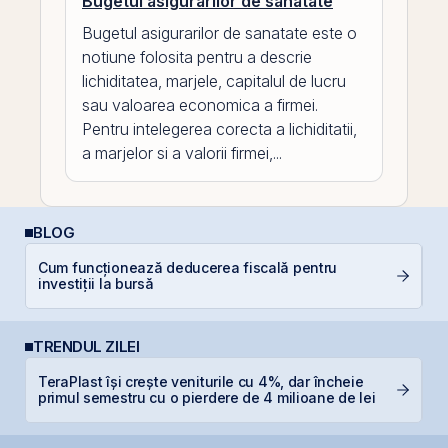
Bugetul asigurarilor de sanatate
Bugetul asigurarilor de sanatate este o
notiune folosita pentru a descrie
lichiditatea, marjele, capitalul de lucru
sau valoarea economica a firmei.
Pentru intelegerea corecta a lichiditatii,
a marjelor si a valorii firmei,...
BLOG
Cum funcționează deducerea fiscală pentru
Câ
investiții la bursă
in
TRENDUL ZILEI
TeraPlast își crește veniturile cu 4%, dar încheie
R
primul semestru cu o pierdere de 4 milioane de lei
p